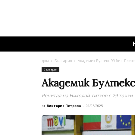
дом
България
Академик Бултекс 99 би в Плеве
България
Академик Бултекс 
Рецитал на Николай Титков с 29 точки
от
Виктория Петрова
-
01/05/2025