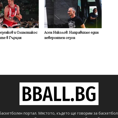
Везенков и Олимпиакос
Асен Николов: Направихме един
ите в Гърция
невероятен сезон
баскетболен портал. Мястото, където ще говорим за баскетбол