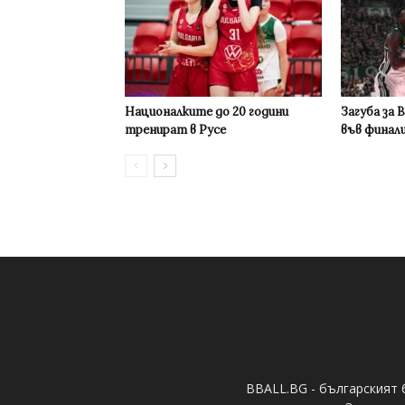
Националките до 20 години
Загуба за 
тренират в Русе
във финал
BBALL.BG - българският 