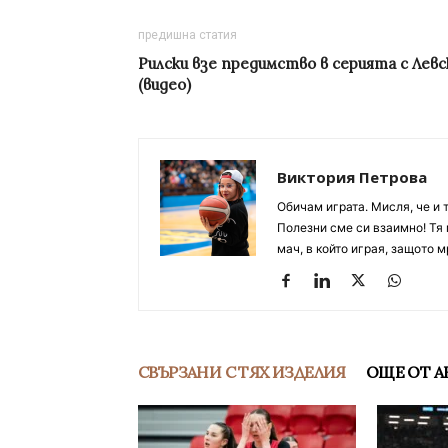
предишна статия
Рилски взе предимство в серията с Левс
(видео)
Виктория Петрова
Обичам играта. Мисля, че и 
Полезни сме си взаимно! Тя 
мач, в който играя, защото м
СВЪРЗАНИ С ТЯХ ИЗДЕЛИЯ
ОЩЕ ОТ А