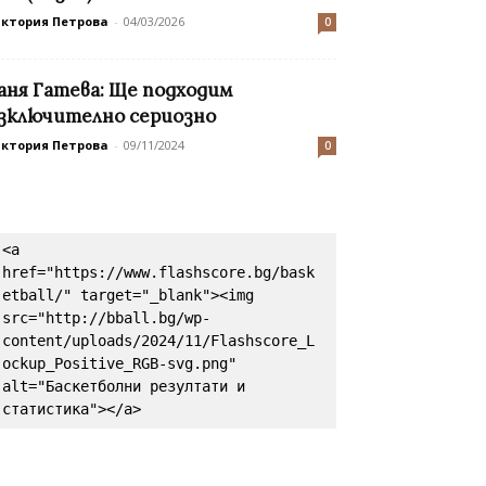
иктория Петрова
-
04/03/2026
0
аня Гатева: Ще подходим
зключително сериозно
иктория Петрова
-
09/11/2024
0
<a 
href="https://www.flashscore.bg/bask
etball/" target="_blank"><img 
src="http://bball.bg/wp-
content/uploads/2024/11/Flashscore_L
ockup_Positive_RGB-svg.png" 
alt="Баскетболни резултати и 
статистика"></a>