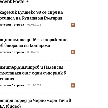
ecent Posts
кадемик Бултекс 99 се спря на
осител на Купата на България
иктория Петрова
-
06/08/2025
0
ационалите до 16 г. с поражение
ъв втората си контрола
иктория Петрова
-
09/07/2025
0
имитър Димитров и Паленсия
тметнаха още един съперник в
спания
иктория Петрова
-
21/12/2024
0
етири поред за Черно море Тича в
БЛ (видео)