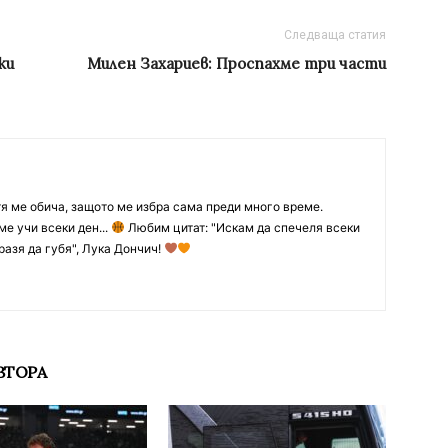
Следваща статия
ки
Милен Захариев: Проспахме три части
тя ме обича, защото ме избра сама преди много време.
ме учи всеки ден...
Любим цитат: "Искам да спечеля всеки
разя да губя", Лука Дончич!
ВТОРА