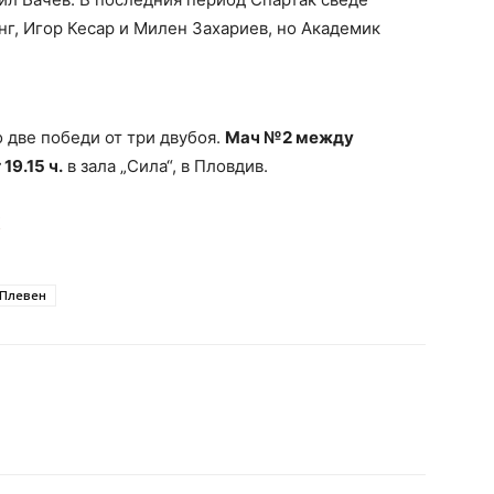
нг, Игор Кесар и Милен Захариев, но Академик
о две победи от три двубоя.
Мач №2 между
19.15 ч.
в зала „Сила“, в Пловдив.
К
 Плевен