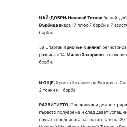
НАЙ-ДОБРИ: Николай Титков
бе най-добъ
Върбица
вкара 17 плюс 7 борби и 7 асис
борби.
За Спартак
Крисчън Кийлинг
регистрира 
разписа с 14.
Милен Захариев
се включи о
борби.
И ОЩЕ:
Христо Захариев дебютира за Спар
2 точки и 1 борба.
РАЗВИТИЕТО:
Пловдивчани демонстрирах
първото полувреме и след девет успешни
паузата преднината на гостите стигна 2
Николай Михайлов, Николай Титков и Вас