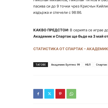
пасива си до 9 точки чрез Крисчън Кийли
издържа и спечели с 98:86.
КАКВО ПРЕДСТОИ:
В серията се играе д
Академик и Спартак ще бъде на 3 май от 
СТАТИСТИКА ОТ СПАРТАК – АКАДЕМИ
ТАГОВЕ
Академик Бултекс 99
НБЛ
Спартак