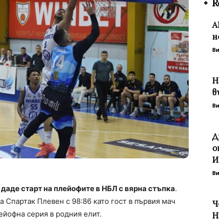
R
А
н
В
Н
в
В
Д
о
И
В
даде старт на плейофите в НБЛ с вярна стъпка
.
 Спартак Плевен с 98:86 като гост в първия мач
Ч
ейофна серия в родния елит.
Н