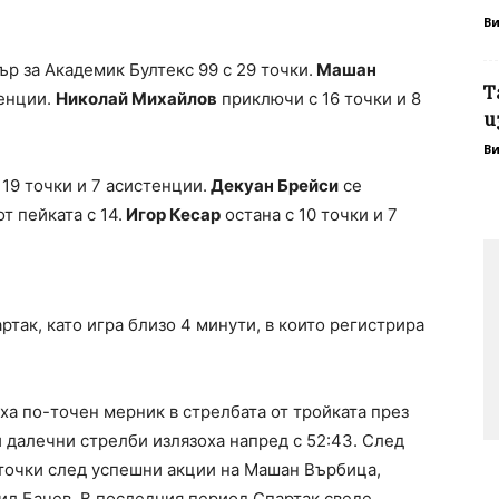
В
р за Академик Бултекс 99 с 29 точки.
Машан
Т
тенции.
Николай Михайлов
приключи с 16 точки и 8
и
В
19 точки и 7 асистенции.
Декуан Брейси
се
т пейката с 14.
Игор Кесар
остана с 10 точки и 7
так, като игра близо 4 минути, в които регистрира
а по-точен мерник в стрелбата от тройката през
 далечни стрелби излязоха напред с 52:43. След
0 точки след успешни акции на Машан Върбица,
ил Бачев. В последния период Спартак сведе