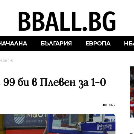
НАЧАЛНА
БЪЛГАРИЯ
ЕВРОПА
НБ
н за 1-0
99 би в Плевен за 1-0
1022