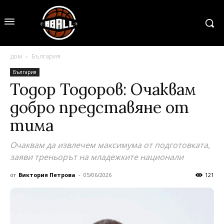
дом
България
България
Toдор Тодоров: Очаквам
добро представяне от
тима
Очаквам да извлечем максимума от подготовката,
заяви треньорът на младежките национали
от
Виктория Петрова
-
05/06/2026
121