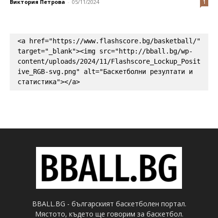
Виктория Петрова
-
05/11/2024
1
<a href="https://www.flashscore.bg/basketball/" 
target="_blank"><img src="http://bball.bg/wp-
content/uploads/2024/11/Flashscore_Lockup_Posit
ive_RGB-svg.png" alt="Баскетболни резултати и 
статистика"></a>
BBALL.BG - българският баскетболен портал.
Мястото, където ще говорим за баскетбол.