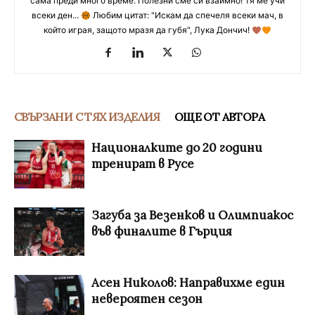
сама преди много време. Полезни сме си взаимно! Тя ме учи
всеки ден...
Любим цитат: "Искам да спечеля всеки мач, в
който играя, защото мразя да губя", Лука Дончич!
СВЪРЗАНИ С ТЯХ ИЗДЕЛИЯ
ОЩЕ ОТ АВТОРА
Националките до 20 години
тренират в Русе
Загуба за Везенков и Олимпиакос
във финалите в Гърция
Асен Николов: Направихме един
невероятен сезон