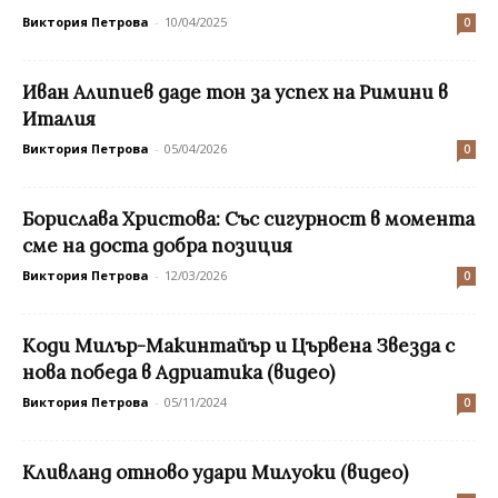
Виктория Петрова
-
10/04/2025
0
Иван Алипиев даде тон за успех на Римини в
Италия
Виктория Петрова
-
05/04/2026
0
Борислава Христова: Със сигурност в момента
сме на доста добра позиция
Виктория Петрова
-
12/03/2026
0
Коди Милър-Макинтайър и Цървена Звезда с
нова победа в Адриатика (видео)
Виктория Петрова
-
05/11/2024
0
Кливланд отново удари Милуоки (видео)