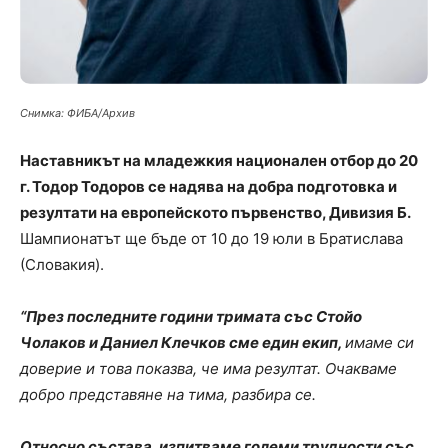
Снимка: ФИБА/Архив
Наставникът на младежкия национален отбор до 20
г. Тодор Тодоров се надява на добра подготовка и
резултати на европейското първенство, Дивизия Б.
Шампионатът ще бъде от 10 до 19 юли в Братислава
(Словакия).
“През последните години тримата със Стойо
Чолаков и Даниел Клечков сме един екип,
имаме си
доверие и това показва, че има резултат. Очакваме
добро представяне на тима, разбира се.
Относно състава, изпитваме големи трудности със