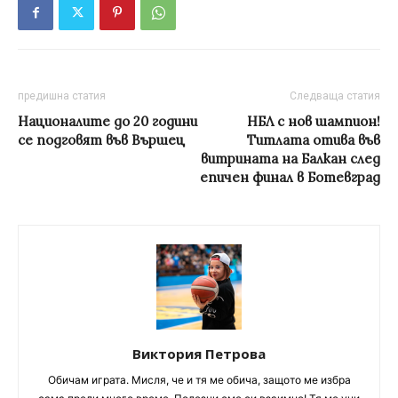
предишна статия
Следваща статия
Националите до 20 години
НБЛ с нов шампион!
се подговят във Вършец
Титлата отива във
витрината на Балкан след
епичен финал в Ботевград
Виктория Петрова
Обичам играта. Мисля, че и тя ме обича, защото ме избра