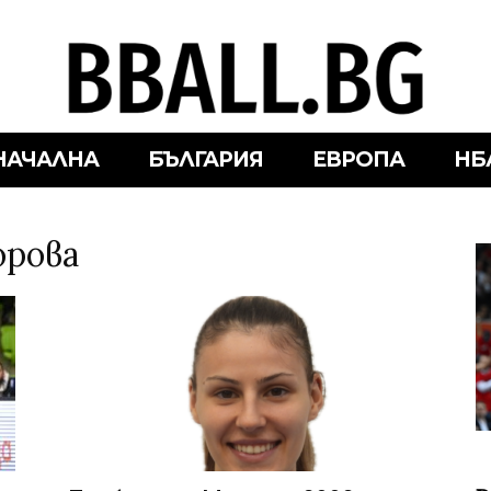
НАЧАЛНА
БЪЛГАРИЯ
ЕВРОПА
НБ
орова