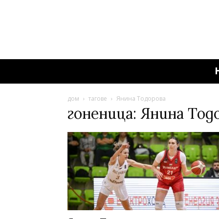
дом
тагове
Янина Тодорова
гоненица: Янина Тод