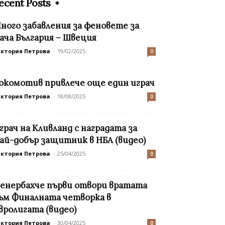
ecent Posts
ного забавления за феновете за
ача България – Швеция
иктория Петрова
-
19/02/2025
0
окомотив привлече още един играч
иктория Петрова
-
18/08/2025
0
грач на Кливланд с наградата за
ай-добър защитник в НБА (видео)
иктория Петрова
-
25/04/2025
0
енербахче първи отвори вратата
ъм Финалната четворка в
вролигата (видео)
иктория Петрова
-
30/04/2025
0