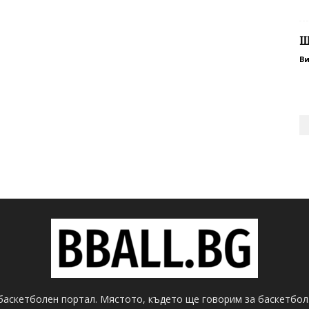
Ш
В
баскетболен портал. Мястото, където ще говорим за баскетбол