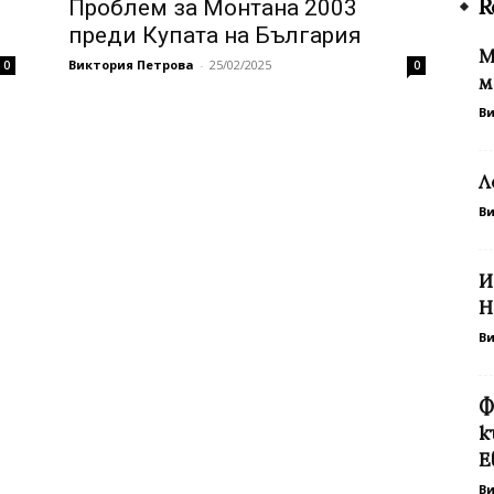
R
Проблем за Монтана 2003
преди Купата на България
М
Виктория Петрова
-
25/02/2025
0
0
м
В
Л
В
И
Н
В
Ф
к
Е
В