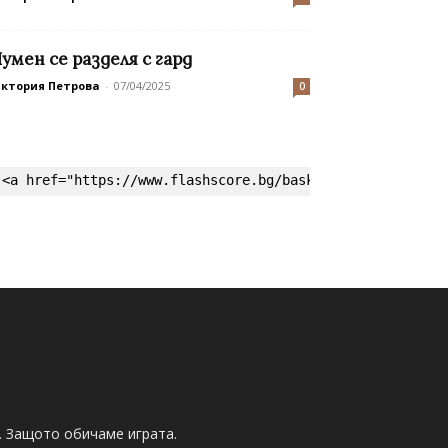
умен се разделя с гард
иктория Петрова
-
07/04/2025
0
<a href="https://www.flashscore.bg/basketball/" target=
. Защото обичаме играта.