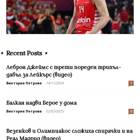
Recent Posts
Леброн Джеймс с трети пореден трипъл-
дабъл за Лейкърс (видео)
Виктория Петрова
-
14/11/2024
1
Балкан надви Берое у дома
Виктория Петрова
-
02/03/2025
0
Везенков и Олимпиакос сложиха спирачки и на
Реал Мадрид (видео)