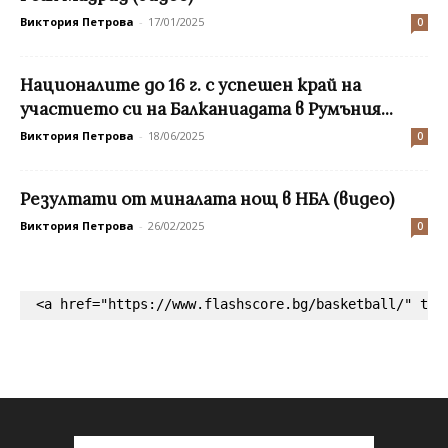
Виктория Петрова
-
17/01/2025
0
Националите до 16 г. с успешен край на
участието си на Балканиадата в Румъния...
Виктория Петрова
-
18/06/2025
0
Резултати от миналата нощ в НБА (видео)
Виктория Петрова
-
26/02/2025
0
<a href="https://www.flashscore.bg/basketball/" tar