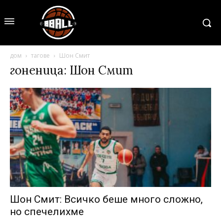
дом
тагове
Шон Смит
гоненица: Шон Смит
Шон Смит: Всичко беше много сложно,
но спечелихме