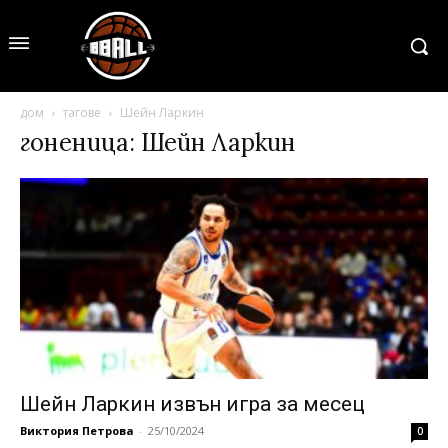
дом
тагове
Шейн Ларкин
гоненица: Шейн Ларкин
Шейн Ларкин извън игра за месец
Виктория Петрова
-
25/10/2024
0