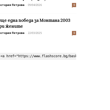
иктория Петрова
-
09/04/2026
0
ще една победа за Монтана 2003
ри жените
иктория Петрова
-
22/03/2025
0
<a href="https://www.flashscore.bg/basketball/" target=