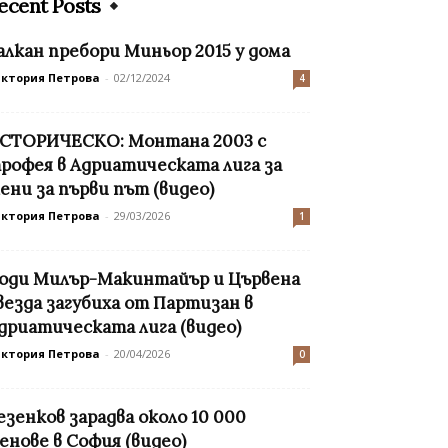
ecent Posts
алкан пребори Миньор 2015 у дома
иктория Петрова
-
02/12/2024
4
СТОРИЧЕСКО: Монтана 2003 с
рофея в Адриатическата лига за
ени за първи път (видео)
иктория Петрова
-
29/03/2026
1
оди Милър-Макинтайър и Цървена
везда загубиха от Партизан в
дриатическата лига (видео)
иктория Петрова
-
20/04/2026
0
езенков зарадва около 10 000
енове в София (видео)