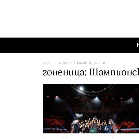
дом
тагове
Шампионска лига
гоненица: Шампионск