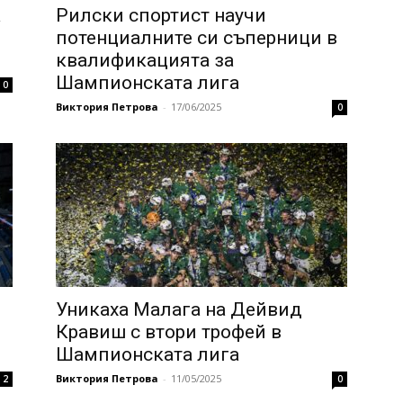
а
Рилски спортист научи
потенциалните си съперници в
квалификацията за
Шампионската лига
0
Виктория Петрова
-
17/06/2025
0
Уникаха Малага на Дейвид
Кравиш с втори трофей в
Шампионската лига
Виктория Петрова
-
11/05/2025
2
0