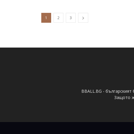
1
2
3
BBALL.BG - българският 
Защото ж