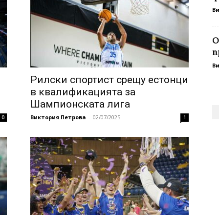
В
O
п
В
Рилски спортист срещу естонци
в квалификацията за
Шампионската лига
Виктория Петрова
-
02/07/2025
0
1