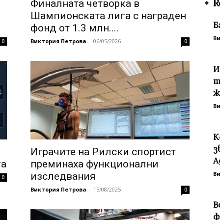
R
Финалната четворка в
Шампионската лига с награден
Б
фонд от 1.3 млн....
В
Виктория Петрова
-
06/05/2026
0
0
И
т
ж
В
К
з
Играчите на Рилски спортист
А
га
преминаха функционални
В
изследвания
0
Виктория Петрова
-
15/08/2025
0
В
ф