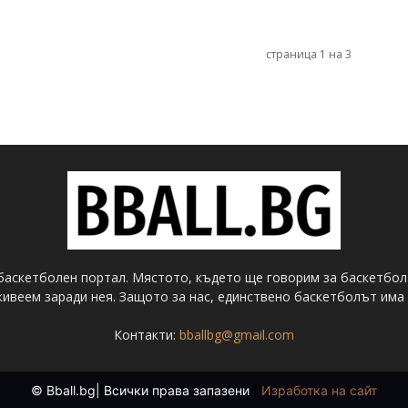
страница 1 на 3
баскетболен портал. Мястото, където ще говорим за баскетбол
ивеем заради нея. Защото за нас, единствено баскетболът има 
Контакти:
bballbg@gmail.com
© Bball.bg| Всички права запазени
|
Изработка на сайт