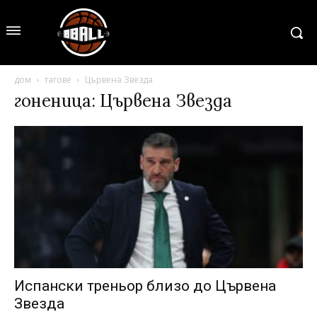
дом
тагове
Цървена Звезда
гоненица: Цървена Звезда
Испански треньор близо до Цървена
Звезда