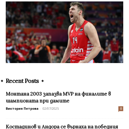
Recent Posts
Монтана 2003 запазва MVP на финалите в
шампионата при дамите
Виктория Петрова
-
02/07/2025
0
Костадинов и Андора се върнаха на победния