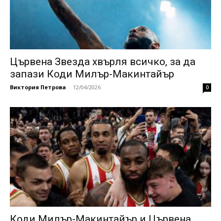
Цървена Звезда хвърля всичко, за да
запази Коди Милър-Макинтайър
Виктория Петрова
-
12/04/2026
0
Коди Милър-Макинтайър и Цървена