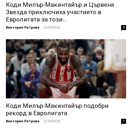
Коди Милър-Макинтайър и Цървена
Звезда приключиха участието в
Евролигата за този...
Виктория Петрова
-
22/04/2026
0
Коди Милър-Макинтайър подобри
рекорд в Евролигата
Виктория Петрова
-
21/04/2026
1