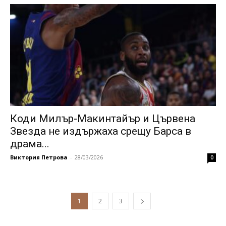
Коди Милър-Макинтайър и Цървена
Звезда не издържаха срещу Барса в
драма...
Виктория Петрова
-
28/03/2026
0
1
2
3