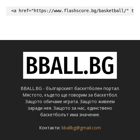
<a href="https://www.flashscore.bg/basketball/" tar
BBALL.BG - българският баскетболен портал.
Мястото, където ще говорим за баскетбол.
Защото обичаме играта. Защото живеем
заради нея. Защото за нас, единствено
баскетболът има значение.
Контакти:
bballbg@gmail.com