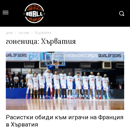
дом
тагове
Хърватия
гоненица: Хърватия
Расистки обиди към играчи на Франция
в Хърватия