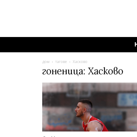
дом
тагове
Хасково
гоненица: Хасково