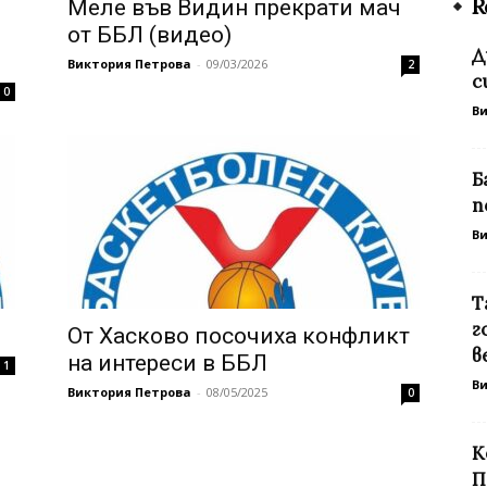
R
Меле във Видин прекрати мач
от ББЛ (видео)
Д
Виктория Петрова
-
09/03/2026
2
с
0
В
Б
п
В
Т
г
От Хасково посочиха конфликт
в
на интереси в ББЛ
1
В
Виктория Петрова
-
08/05/2025
0
К
П