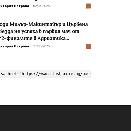
иктория Петрова
-
02/04/2025
0
оди Милър-Макинтайър и Цървена
везда не успяха в първия мач от
/2-финалите в Адриатика...
иктория Петрова
-
27/05/2025
0
<a href="https://www.flashscore.bg/basketball/" target=