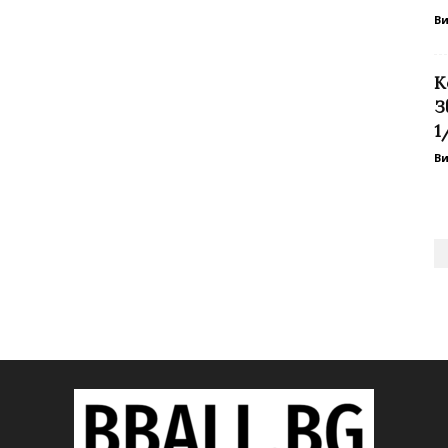
В
К
З
1
В