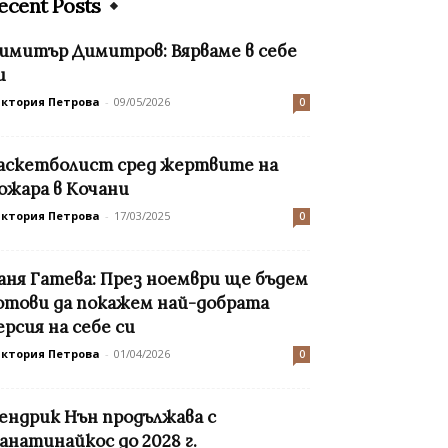
ecent Posts
имитър Димитров: Вярваме в себе
и
иктория Петрова
-
09/05/2026
0
аскетболист сред жертвите на
ожара в Кочани
иктория Петрова
-
17/03/2025
0
аня Гатева: През ноември ще бъдем
отови да покажем най-добрата
ерсия на себе си
иктория Петрова
-
01/04/2026
0
ендрик Нън продължава с
анатинайкос до 2028 г.