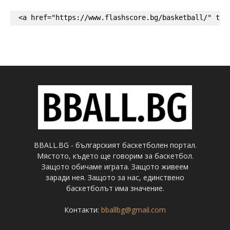
<a href="https://www.flashscore.bg/basketball/" tar
BBALL.BG - българският баскетболен портал.
Мястото, където ще говорим за баскетбол.
Защото обичаме играта. Защото живеем
заради нея. Защото за нас, единствено
баскетболът има значение.
Контакти:
bballbg@gmail.com