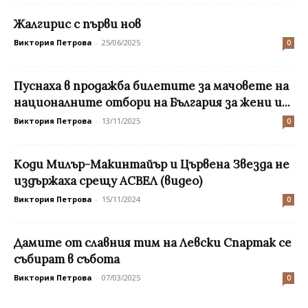
Жалгирис с първи нов
Виктория Петрова
-
25/06/2025
0
Пуснаха в продажба билетите за мачовете на
националните отбори на България за жени и...
Виктория Петрова
-
13/11/2025
0
Коди Милър-Макинтайър и Цървена Звезда не
издържаха срещу АСВЕЛ (видео)
Виктория Петрова
-
15/11/2024
0
Дамите от славния тим на Левски Спартак се
събират в събота
Виктория Петрова
-
07/03/2025
0