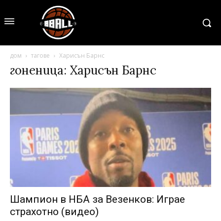
дом
тагове
Харисън Барнс
гоненица: Харисън Барнс
Шампион в НБА за Везенков: Играе
страхотно (видео)