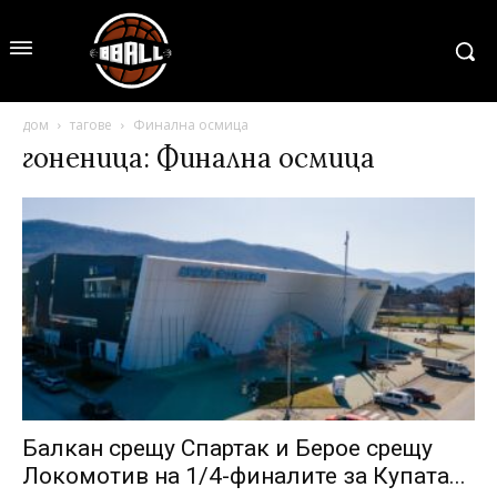
дом
тагове
Финална осмица
гоненица: Финална осмица
Балкан срещу Спартак и Берое срещу
Локомотив на 1/4-финалите за Купата...