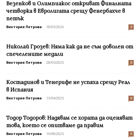
Везенков и Олимпиакос откриват Финалната
четворка в Евролигата срещу Фенербахче в
петък
Виктория Петрова
-
18/05/2026
0
Николай Грозев: Няма как да не съм доволен от
спечелените медали
Виктория Петрова
-
28/05/2025
0
Костадинов и Тенерифе не успяха срещу Реал
в Испания
Виктория Петрова
-
13/04/2025
0
Тодор Тодоров: Надявам се хората да оценяват
това, което се опитваме да правим
Виктория Петрова
-
19/08/2025
0