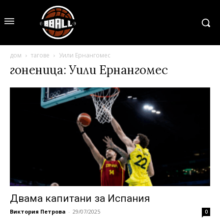
дом
тагове
Уили Ернангомес
гоненица: Уили Ернангомес
Двама капитани за Испания
Виктория Петрова
-
29/07/2025
0