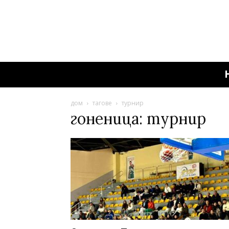
дом
тагове
турнир
гоненица: турнир