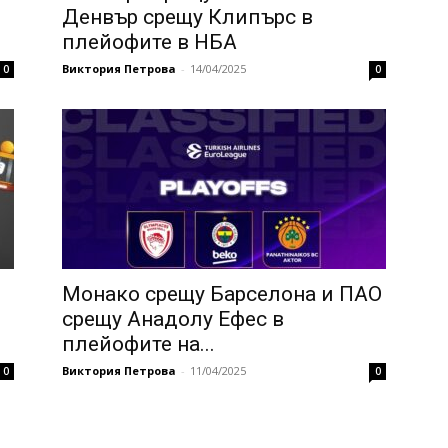
Денвър срещу Клипърс в
плейофите в НБА
Виктория Петрова
-
14/04/2025
0
0
Монако срещу Барселона и ПАО
срещу Анадолу Ефес в
плейофите на...
Виктория Петрова
-
11/04/2025
0
0