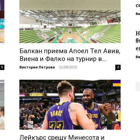
с
В
Н
в
е
Балкан приема Апоел Тел Авив,
В
Виена и Фалко на турнир в...
Виктория Петрова
-
02/08/2025
0
0
Лейкърс срещу Минесота и