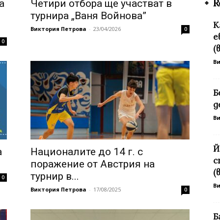
R
а
Четири отбора ще участват в
турнира „Ваня Войнова”
К
Виктория Петрова
-
23/04/2026
0
е
0
(
В
Б
д
В
Й
а
Националите до 14 г. с
с
поражение от Австрия на
(
турнир в...
0
В
Виктория Петрова
-
17/08/2025
0
Б