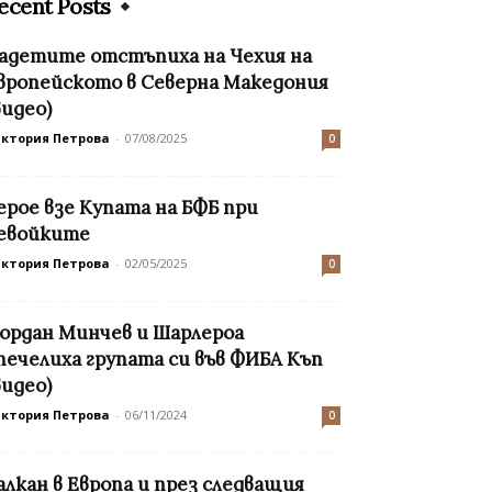
ecent Posts
адетите отстъпиха на Чехия на
вропейското в Северна Македония
видео)
иктория Петрова
-
07/08/2025
0
ерое взе Купата на БФБ при
евойките
иктория Петрова
-
02/05/2025
0
ордан Минчев и Шарлероа
печелиха групата си във ФИБА Къп
видео)
иктория Петрова
-
06/11/2024
0
алкан в Европа и през следващия