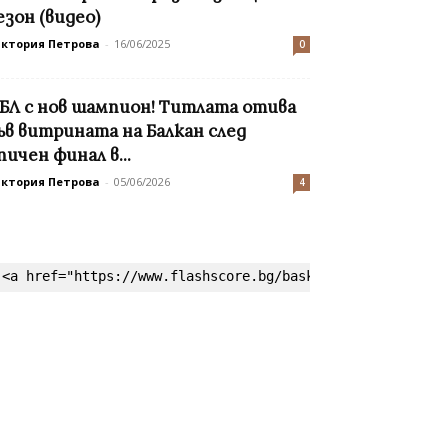
езон (видео)
иктория Петрова
-
16/06/2025
0
БЛ с нов шампион! Титлата отива
ъв витрината на Балкан след
пичен финал в...
иктория Петрова
-
05/06/2026
4
<a href="https://www.flashscore.bg/basketball/" target=