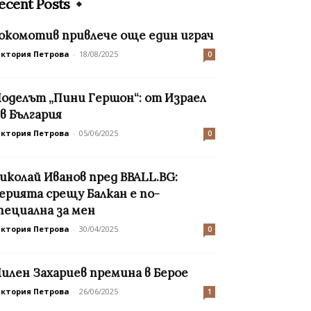
ecent Posts
окомотив привлече още един играч
иктория Петрова
-
18/08/2025
0
оделът „Пини Гершон“: от Израел
 в България
иктория Петрова
-
05/06/2025
0
иколай Иванов пред BBALL.BG:
ерията срещу Балкан е по-
пециална за мен
иктория Петрова
-
30/04/2025
0
илен Захариев премина в Берое
иктория Петрова
-
26/06/2025
1