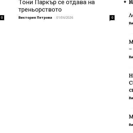
R
Тони Паркър се отдава на
треньорството
Л
Виктория Петрова
-
01/06/2026
0
0
В
М
–
В
Н
С
с
В
М
В