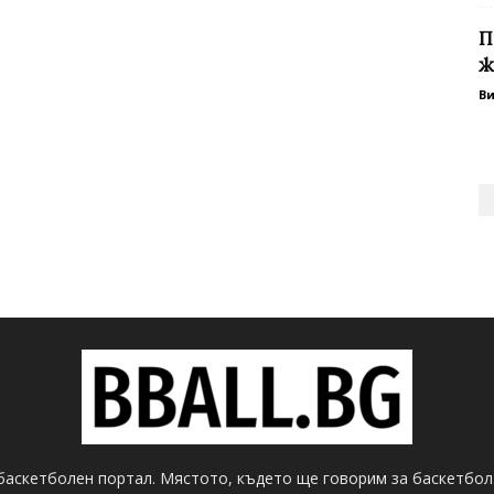
П
ж
В
баскетболен портал. Мястото, където ще говорим за баскетбол