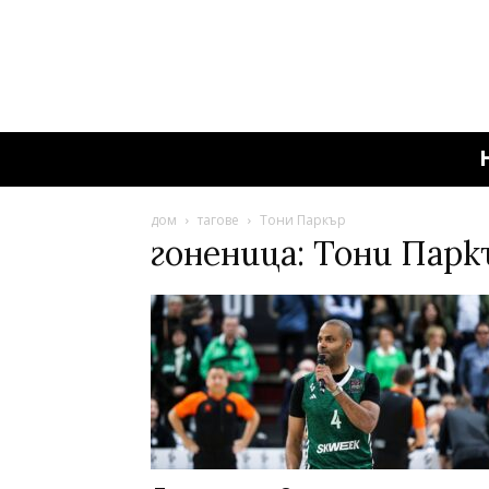
дом
тагове
Тони Паркър
гоненица: Тони Парк