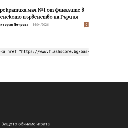
рекратиха мач №1 от финалите в
енското първенство на Гърция
иктория Петрова
-
16/04/2026
0
<a href="https://www.flashscore.bg/basketball/" target=
. Защото обичаме играта.