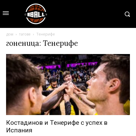
дом
тагове
Тенерифе
гоненица: Тенерифе
Костадинов и Тенерифе с успех в
Испания