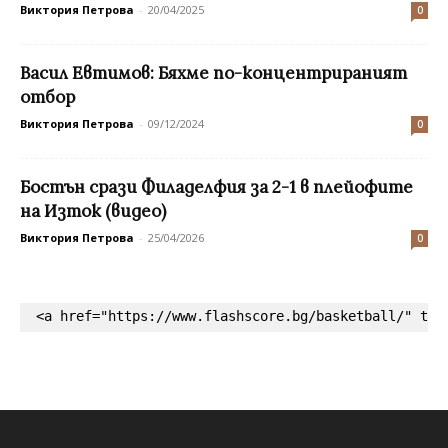
Виктория Петрова
-
20/04/2025
0
Васил Евтимов: Бяхме по-концентрираният
отбор
Виктория Петрова
-
09/12/2024
0
Бостън срази Филаделфия за 2-1 в плейофите
на Изток (видео)
Виктория Петрова
-
25/04/2026
0
<a href="https://www.flashscore.bg/basketball/" tar