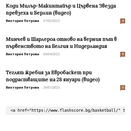
Коди Милър-Макинтайър и Цървена Звезда
превзеха и Берлин (видео)
Виктория Петрова
-
07/02/2025
0
Минчев и Шарлероа отново на верния път в
първенството на Белгия и Нидерландия
Виктория Петрова
-
06/04/2025
0
Теглят жребия за Евробаскет при
подрастващите на 28 януари (видео)
Виктория Петрова
-
26/01/2025
0
<a href="https://www.flashscore.bg/basketball/" tar