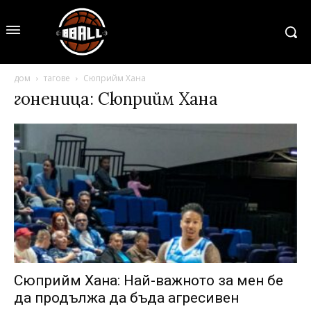
дом
тагове
Сюприйм Хана
гоненица: Сюприйм Хана
Сюприйм Хана: Най-важното за мен бе
да продължа да бъда агресивен