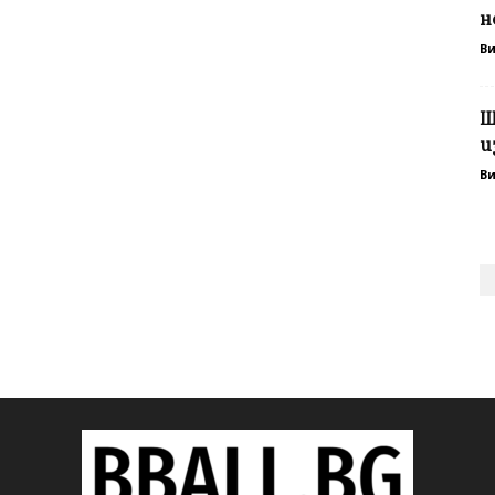
н
В
Ш
и
В