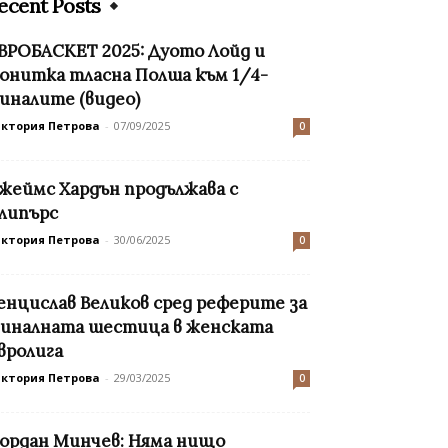
ecent Posts
ВРОБАСКЕТ 2025: Дуото Лойд и
онитка тласна Полша към 1/4-
иналите (видео)
иктория Петрова
-
07/09/2025
0
жеймс Хардън продължава с
липърс
иктория Петрова
-
30/06/2025
0
енцислав Великов сред реферите за
иналната шестица в женската
вролига
иктория Петрова
-
29/03/2025
0
ордан Минчев: Няма нищо