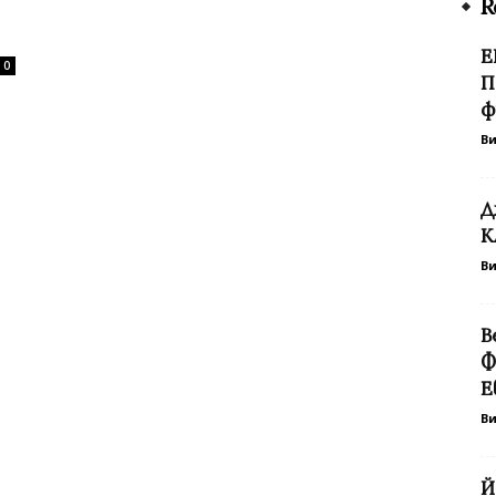
R
Е
0
П
ф
В
Д
К
В
В
Ф
Е
В
Й