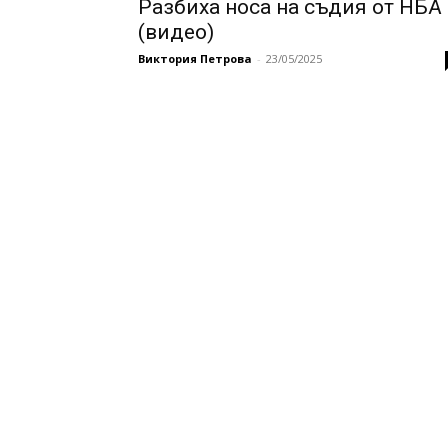
Разбиха носа на съдия от НБА
(видео)
Виктория Петрова
-
23/05/2025