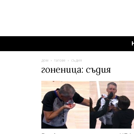
дом
тагове
съдия
гоненица: съдия