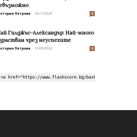
евъзможно
иктория Петрова
-
26/11/2024
0
ай Гилджъс-Александър: Най-много
зраствам чрез неуспехите
иктория Петрова
-
31/05/2026
0
<a href="https://www.flashscore.bg/basketball/" target=