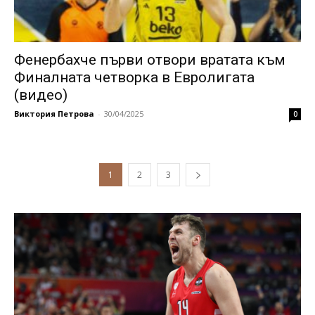
Фенербахче първи отвори вратата към
Финалната четворка в Евролигата
(видео)
Виктория Петрова
-
30/04/2025
0
1
2
3