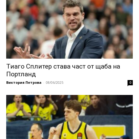
Тиаго Сплитер става част от щаба на
Портланд
Виктория Петрова
-
08/06/2025
0