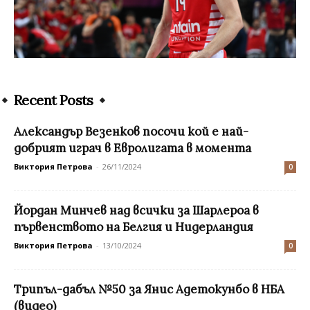
Recent Posts
Александър Везенков посочи кой е най-
добрият играч в Евролигата в момента
Виктория Петрова
-
26/11/2024
0
Йордан Минчев над всички за Шарлероа в
първенството на Белгия и Нидерландия
Виктория Петрова
-
13/10/2024
0
Трипъл-дабъл №50 за Янис Адетокунбо в НБА
(видео)