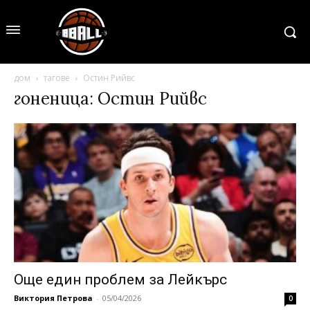
дом
тагове
Остин Рийвс
гоненица: Остин Рийвс
Още един проблем за Лейкърс
Виктория Петрова
-
05/04/2026
0