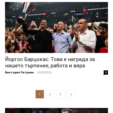
Йоргос Барцокас: Това е награда за
нашето търпение, работа и вяра
Виктория Петрова
-
24/05/2026
0
1
2
3