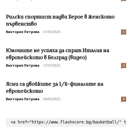
Рилски спортист надви Берое в женското
първенство
Виктория Петрова
-
07/03/2026
0
Юношите не успяха да спрат Италия на
европейското в Белград (видео)
Виктория Петрова
-
27/07/2025
0
Ясни са двойките за 1/8-финалите на
европейското
Виктория Петрова
-
04/09/2025
0
<a href="https://www.flashscore.bg/basketball/" tar