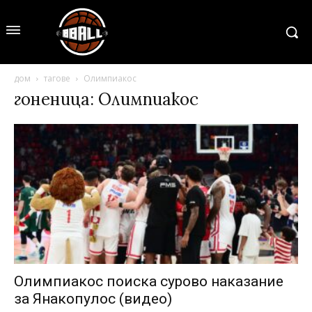
дом
тагове
Олимпиакос
гоненица: Олимпиакос
Олимпиакос поиска сурово наказание
за Янакопулос (видео)