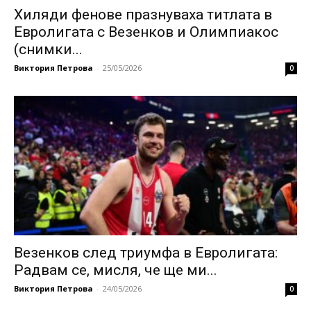
Хиляди фенове празнуваха титлата в
Евролигата с Везенков и Олимпиакос
(снимки...
Виктория Петрова
-
25/05/2026
0
Везенков след триумфа в Евролигата:
Радвам се, мисля, че ще ми...
Виктория Петрова
-
24/05/2026
0