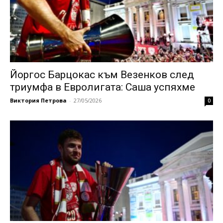
Йоргос Барцокас към Везенков след
триумфа в Евролигата: Саша успяхме
Виктория Петрова
-
27/05/2026
0