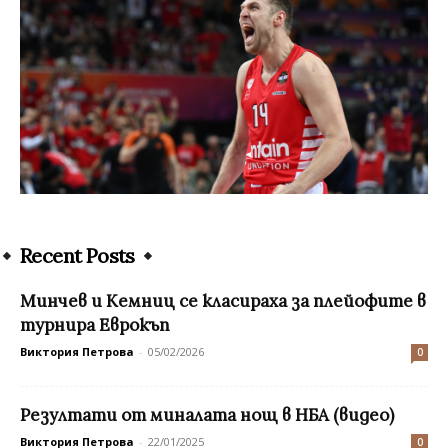
Recent Posts
Минчев и Кемниц се класираха за плейофите в
турнира Еврокъп
Виктория Петрова
-
05/02/2026
0
Резултати от миналата нощ в НБА (видео)
Виктория Петрова
-
22/01/2025
0