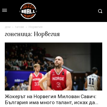
дом
тагове
Норвегия
гоненица: Норвегия
Жокерът на Норвегия Милован Савич:
България има много талант, исках да...