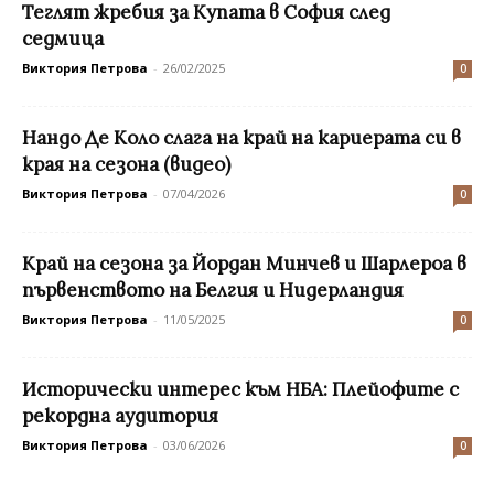
Теглят жребия за Купата в София след
седмица
Виктория Петрова
-
26/02/2025
0
Нандо Де Коло слага на край на кариерата си в
края на сезона (видео)
Виктория Петрова
-
07/04/2026
0
Край на сезона за Йордан Минчев и Шарлероа в
първенството на Белгия и Нидерландия
Виктория Петрова
-
11/05/2025
0
Исторически интерес към НБА: Плейофите с
рекордна аудитория
Виктория Петрова
-
03/06/2026
0