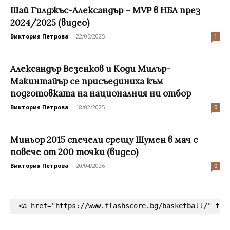
Шай Гилджъс-Александър – MVP в НБА през
2024/2025 (видео)
Виктория Петрова
-
22/05/2025
1
Александър Везенков и Коди Милър-
Макинтайър се присъединиха към
подготовката на националния ни отбор
Виктория Петрова
-
18/02/2025
0
Миньор 2015 спечели срещу Шумен в мач с
повече от 200 точки (видео)
Виктория Петрова
-
20/04/2026
0
<a href="https://www.flashscore.bg/basketball/" tar