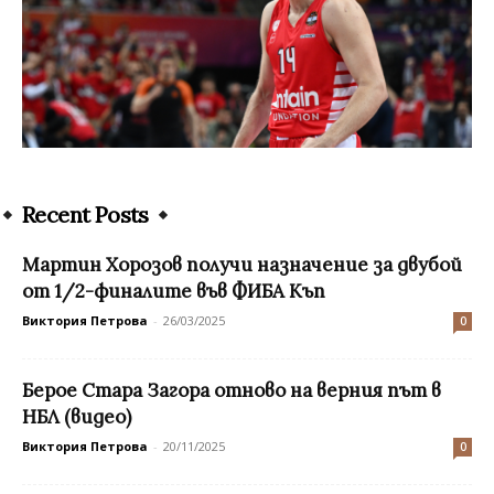
Recent Posts
Мартин Хорозов получи назначение за двубой
от 1/2-финалите във ФИБА Къп
Виктория Петрова
-
26/03/2025
0
Берое Стара Загора отново на верния път в
НБЛ (видео)
Виктория Петрова
-
20/11/2025
0