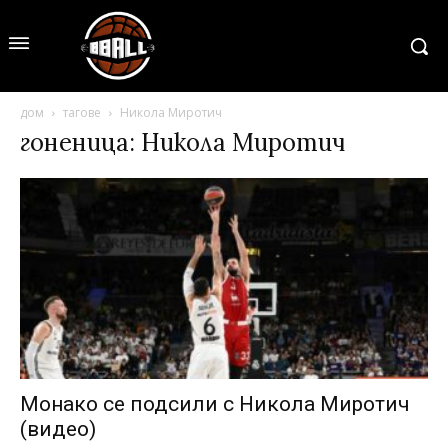
дом
тагове
Никола Миротич
гоненица: Никола Миротич
Монако се подсили с Никола Миротич
(видео)