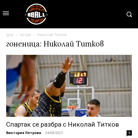
дом
тагове
Николай Титков
гоненица: Николай Титков
Спартак се разбра с Николай Титков
Виктория Петрова
-
04/08/2025
0