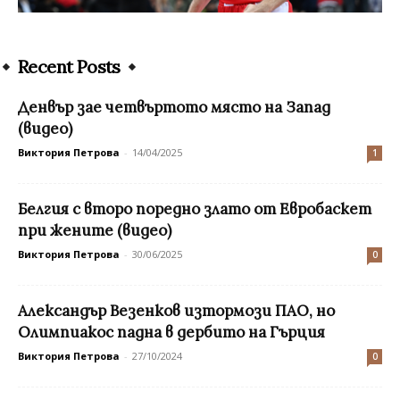
Recent Posts
Денвър зае четвъртото място на Запад
(видео)
Виктория Петрова
-
14/04/2025
1
Белгия с второ поредно злато от Евробаскет
при жените (видео)
Виктория Петрова
-
30/06/2025
0
Александър Везенков изтормози ПАО, но
Олимпиакос падна в дербито на Гърция
Виктория Петрова
-
27/10/2024
0