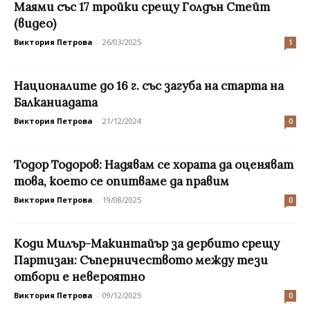
Маями със 17 тройки срещу Голдън Стейт
(видео)
Виктория Петрова
-
26/03/2025
1
Националите до 16 г. със загуба на старта на
Балканиадата
Виктория Петрова
-
21/12/2024
0
Тодор Тодоров: Надявам се хората да оценяват
това, което се опитваме да правим
Виктория Петрова
-
19/08/2025
0
Коди Милър-Макинтайър за дербито срещу
Партизан: Съперничеството между тези
отбори е невероятно
Виктория Петрова
-
09/12/2025
0