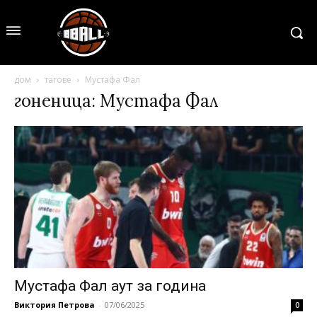
дом
тагове
Мустафа Фал
гоненица: Мустафа Фал
Мустафа Фал аут за година
Виктория Петрова
-
07/06/2025
0