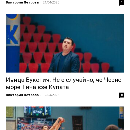
Виктория Петрова
-
21/04/2025
1
Ивица Вукотич: Не е случайно, че Черно
море Тича взе Купата
Виктория Петрова
-
12/04/2025
0