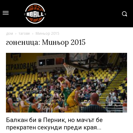
дом
тагове
Миньор 2015
гоненица: Миньор 2015
Балкан би в Перник, но мачът бе
прекратен секунди преди края...