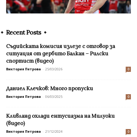
Recent Posts
Съдийската комисия излезе с отговор за
ситуация от дербито Балкан – Рилски
спортист (видео)
Виктория Петрова
-
25/03/2026
0
Даниел Клечков: Много пропуски
Виктория Петрова
-
06/03/2025
0
Кливланд охлади ентусиазма на Милуоки
(видео)
Виктория Петрова
-
21/12/2024
0