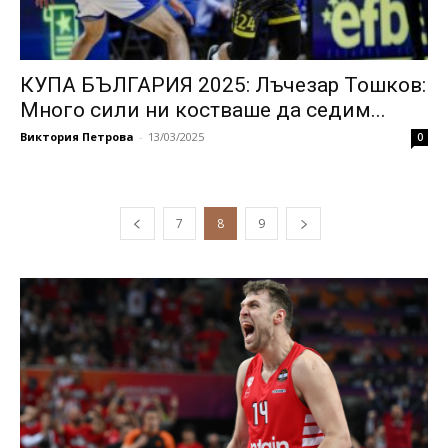
КУПА БЪЛГАРИЯ 2025: Лъчезар Тошков:
Много сили ни костваше да седим...
Виктория Петрова
-
13/03/2025
0
7
8
9