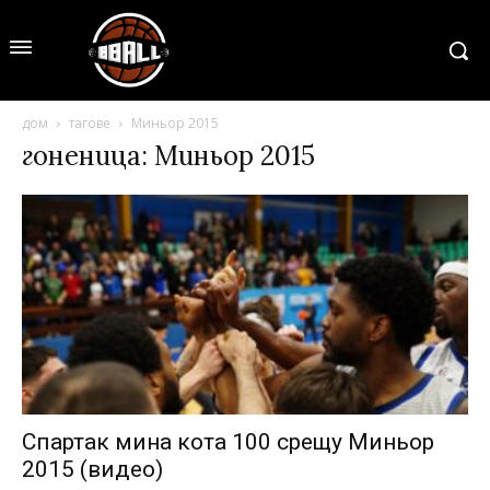
дом
тагове
Миньор 2015
гоненица: Миньор 2015
Спартак мина кота 100 срещу Миньор
2015 (видео)