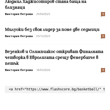
Людмил Хаджисотиров стана баща на
близнаци
Виктория Петрова
-
29/04/2025
0
Милуоки без своя лидер за поне две седмици
Виктория Петрова
-
05/12/2025
0
Везенков и Олимпиакос откриват Финалната
четворка в Евролигата срещу Фенербахче в
петък
Виктория Петрова
-
18/05/2026
0
<a href="https://www.flashscore.bg/basketball/" tar