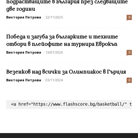
подрастващите в България през следващите
две години
Виктория Петрова
-
22/11/2025
0
Победа и загуба за българките и техните
отбори в плейофите на турнира Еврокъп
Виктория Петрова
-
16/01/2026
0
Везенков над всички за Олимпиакос в Гърция
Виктория Петрова
-
03/11/2024
0
<a href="https://www.flashscore.bg/basketball/" tar