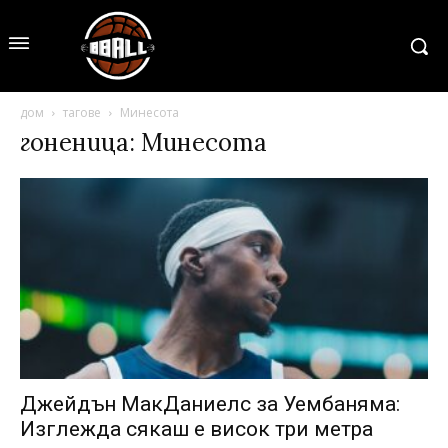
дом
тагове
Минесота
гоненица: Минесота
Джейдън МакДаниелс за Уембаняма:
Изглежда сякаш е висок три метра