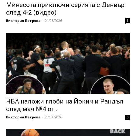
Минесота приключи серията с Денвър
след 4-2 (видео)
Виктория Петрова
-
01/05/2026
1
НБА наложи глоби на Йокич и Рандъл
след мач №4 от...
Виктория Петрова
-
27/04/2026
0