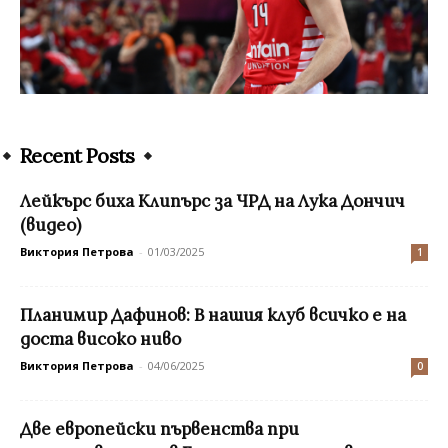
Recent Posts
Лейкърс биха Клипърс за ЧРД на Лука Дончич
(видео)
Виктория Петрова
-
01/03/2025
1
Планимир Дафинов: В нашия клуб всичко е на
доста високо ниво
Виктория Петрова
-
04/06/2025
0
Две европейски първенства при