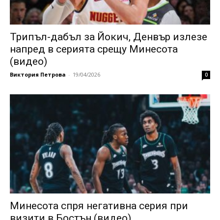
Трипъл-дабъл за Йокич, Денвър излезе
напред в серията срещу Минесота
(видео)
Виктория Петрова
-
19/04/2026
0
Минесота спря негативна серия при
визити в Бостън (видео)