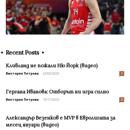
Recent Posts
Кливланд не пожали Ню Йорк (видео)
Виктория Петрова
-
22/02/2025
1
Гергана Иванова: Отборът ни игра силно
Виктория Петрова
-
19/11/2025
0
Александър Везенков е MVP в Евролигата за
месец януари (видео)