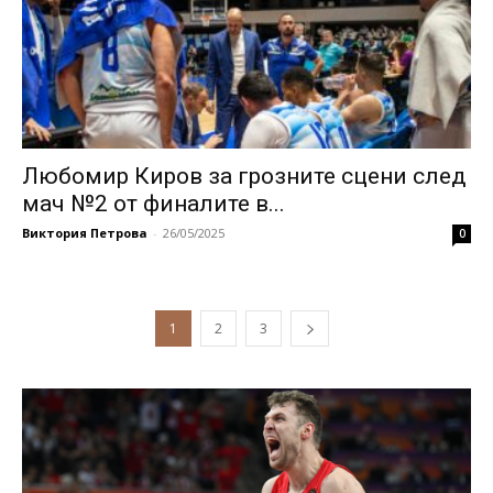
Любомир Киров за грозните сцени след
мач №2 от финалите в...
Виктория Петрова
-
26/05/2025
0
1
2
3