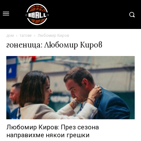
дом
тагове
Любомир Киров
гоненица: Любомир Киров
Любомир Киров: През сезона
направихме някои грешки