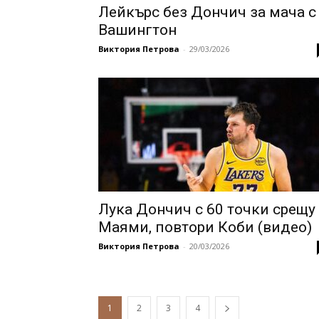
Лейкърс без Дончич за мача с
Вашингтон
Виктория Петрова
-
29/03/2026
Лука Дончич с 60 точки срещу
Маями, повтори Коби (видео)
Виктория Петрова
-
20/03/2026
1
2
3
4