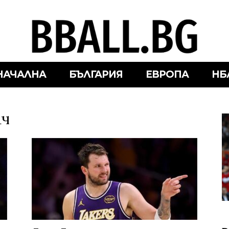
НАЧАЛНА
БЪЛГАРИЯ
ЕВРОПА
НБ
ич