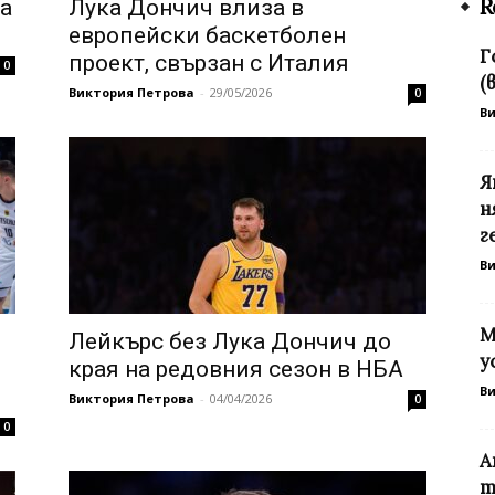
R
а
Лука Дончич влиза в
европейски баскетболен
Г
проект, свързан с Италия
0
(
Виктория Петрова
-
29/05/2026
0
В
Я
н
г
В
М
Лейкърс без Лука Дончич до
у
края на редовния сезон в НБА
В
Виктория Петрова
-
04/04/2026
0
0
А
т