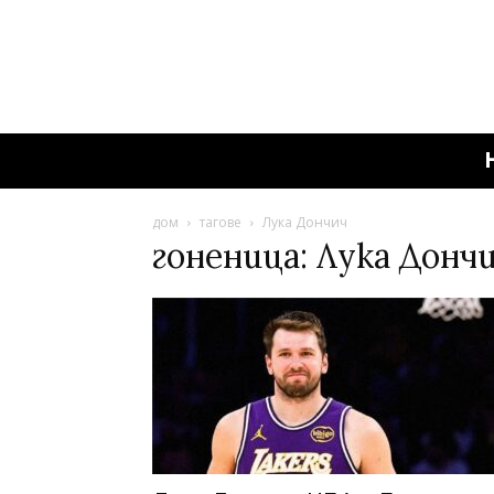
дом
тагове
Лука Дончич
гоненица: Лука Донч