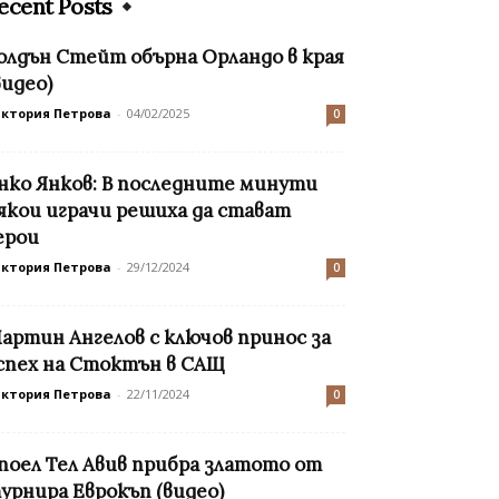
ecent Posts
олдън Стейт обърна Орландо в края
видео)
иктория Петрова
-
04/02/2025
0
нко Янков: В последните минути
якои играчи решиха да стават
ерои
иктория Петрова
-
29/12/2024
0
артин Ангелов с ключов принос за
спех на Стоктън в САЩ
иктория Петрова
-
22/11/2024
0
поел Тел Авив прибра златото от
урнира Еврокъп (видео)