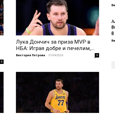
В
А
в
в
В
Лука Дончич за приза MVP в
НБА: Играя добре и печелим,...
Виктория Петрова
-
01/04/2026
0
0