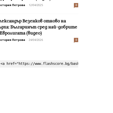
иктория Петрова
-
12/04/2025
0
лександър Везенков отново на
ърха: Българинът сред най-добрите
 Евролигата (видео)
иктория Петрова
-
24/04/2026
0
<a href="https://www.flashscore.bg/basketball/" target=