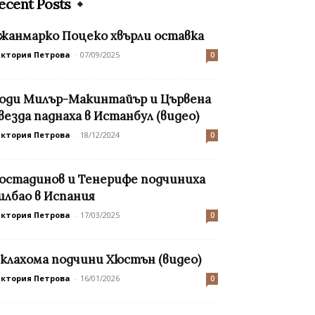
ecent Posts
жанмарко Поцеко хвърли оставка
иктория Петрова
-
07/09/2025
0
оди Милър-Макинтайър и Цървена
везда паднаха в Истанбул (видео)
иктория Петрова
-
18/12/2024
0
остадинов и Тенерифе подчиниха
илбао в Испания
иктория Петрова
-
17/03/2025
0
клахома подчини Хюстън (видео)
иктория Петрова
-
16/01/2026
0