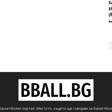
Б
к
(
В
баскетболен портал. Мястото, където ще говорим за баскетбол