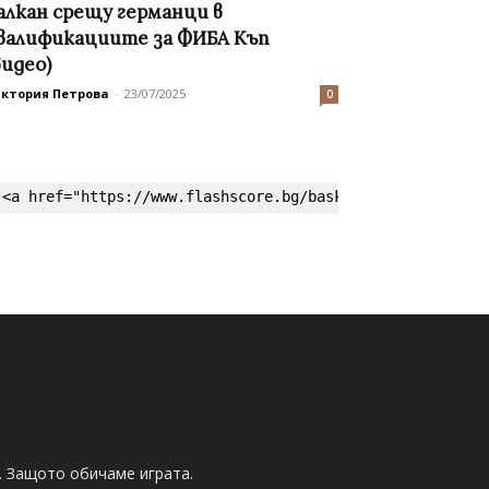
алкан срещу германци в
валификациите за ФИБА Къп
видео)
иктория Петрова
-
23/07/2025
0
<a href="https://www.flashscore.bg/basketball/" target=
. Защото обичаме играта.