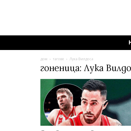
дом
тагове
Лука Вилдоса
гоненица: Лука Вилдо