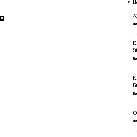
R
Д
0
В
К
З
В
К
Б
В
О
В