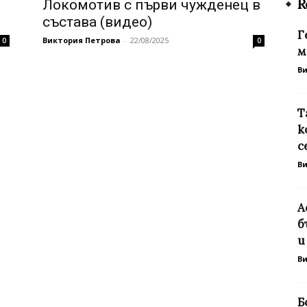
R
Локомотив с първи чужденец в
състава (видео)
Г
Виктория Петрова
-
22/08/2025
0
0
м
В
Т
к
с
В
А
б
и
В
Б