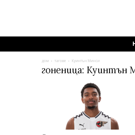
дом
тагове
Куинтън Минси
гоненица: Куинтън 