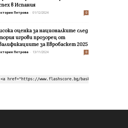
спех в Испания
иктория Петрова
-
01/12/2024
0
исока оценка за националките след
тория игрови прозорец от
валификациите за Евробаскет 2025
иктория Петрова
-
13/11/2024
0
<a href="https://www.flashscore.bg/basketball/" target=