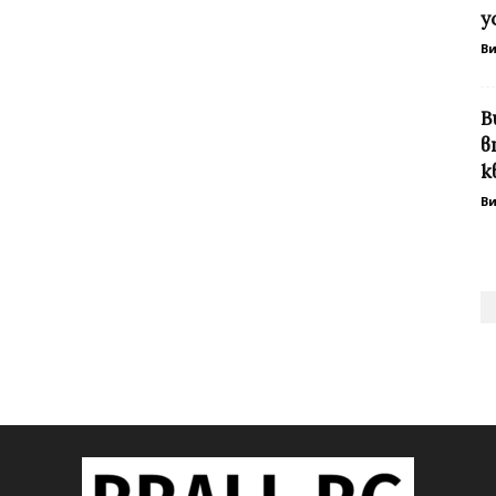
у
В
В
в
к
В