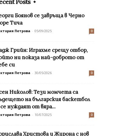
ecent Posts
еорги Боянов се завръща в Черно
оре Тича
иктория Петрова
-
05/09/2025
0
адж Грийн: Играхме срещу отбор,
ойто ни показа най-доброто от
ебе си
иктория Петрова
-
30/05/2026
0
сен Николов: Тези момчета са
ъдещето на българския баскетбол
 се нуждаят от вяра...
иктория Петрова
-
10/07/2025
0
орислава Христова и Жирона с нов