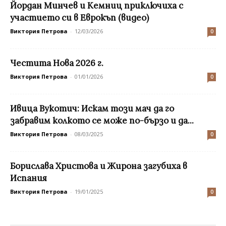
Йордан Минчев и Кемниц приключиха с
участието си в Еврокъп (видео)
Виктория Петрова
-
12/03/2026
0
Честита Нова 2026 г.
Виктория Петрова
-
01/01/2026
0
Ивица Вукотич: Искам този мач да го
забравим колкото се може по-бързо и да...
Виктория Петрова
-
08/03/2025
0
Борислава Христова и Жирона загубиха в
Испания
Виктория Петрова
-
19/01/2025
0