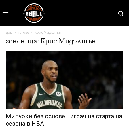
дом
тагове
Крис Мидълтън
гоненица: Крис Мидълтън
Милуоки без основен играч на старта на
сезона в НБА