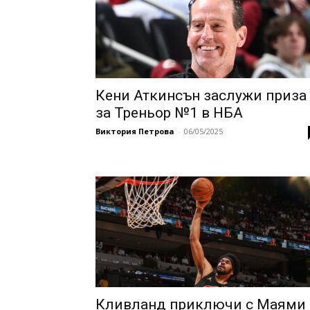
Кени Аткинсън заслужи приза
за Треньор №1 в НБА
Виктория Петрова
-
06/05/2025
Кливланд приключи с Маями