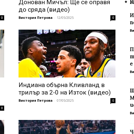
R
Донован Мичъл: Ще се оправя
до сряда (видео)
И
Виктория Петрова
-
12/05/2025
0
0
п
В
П
т
е
В
Индиана обърна Кливланд в
Ш
трилър за 2-0 на Изток (видео)
M
Виктория Петрова
-
07/05/2025
0
и
0
В
Ч