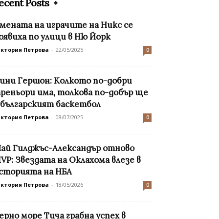
ecent Posts
мената на играчите на Никс се
оявиха по улици в Ню Йорк
иктория Петрова
-
22/05/2025
0
ини Гершон: Колкото по-добри
реньори има, толкова по-добър ще
 българският баскетбол
иктория Петрова
-
08/07/2025
0
ай Гилджъс-Александър отново
VP: Звездата на Оклахома влезе в
сторията на НБА
иктория Петрова
-
18/05/2026
0
ерно море Тича грабна успех в