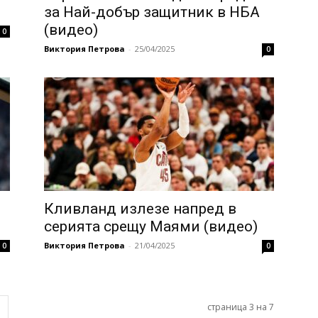
за Най-добър защитник в НБА
(видео)
0
Виктория Петрова
-
25/04/2025
0
Кливланд излезе напред в
серията срещу Маями (видео)
Виктория Петрова
-
21/04/2025
0
0
страница 3 на 7