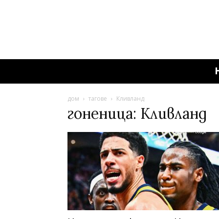
дом
тагове
Кливланд
гоненица: Кливланд