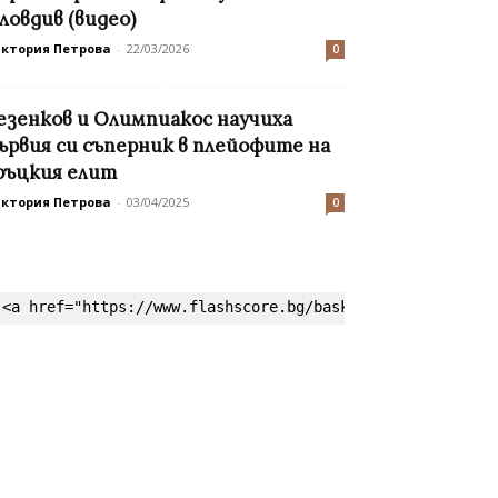
ловдив (видео)
иктория Петрова
-
22/03/2026
0
езенков и Олимпиакос научиха
ървия си съперник в плейофите на
ръцкия елит
иктория Петрова
-
03/04/2025
0
<a href="https://www.flashscore.bg/basketball/" target=