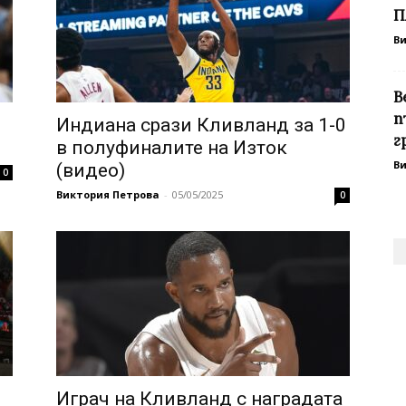
П
В
В
п
Индиана срази Кливланд за 1-0
г
в полуфиналите на Изток
В
(видео)
0
Виктория Петрова
-
05/05/2025
0
Играч на Кливланд с наградата