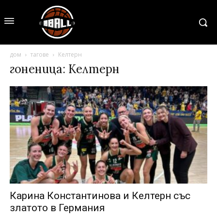
дом
тагове
Келтерн
гоненица: Келтерн
Карина Константинова и Келтерн със
златото в Германия