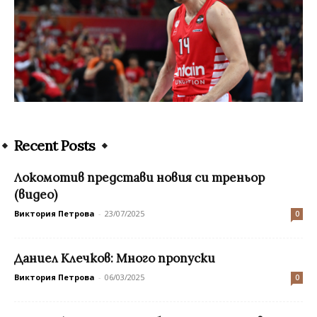
Recent Posts
Локомотив представи новия си треньор
(видео)
Виктория Петрова
-
23/07/2025
0
Даниел Клечков: Много пропуски
Виктория Петрова
-
06/03/2025
0