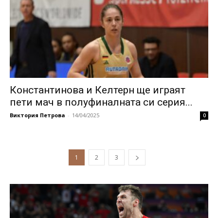
Константинова и Келтерн ще играят
пети мач в полуфиналната си серия...
Виктория Петрова
-
14/04/2025
0
1
2
3