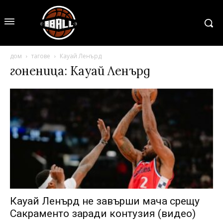
дом
тагове
Кауай Ленърд
гоненица: Кауай Ленърд
Кауай Ленърд не завърши мача срещу
Сакраменто заради контузия (видео)