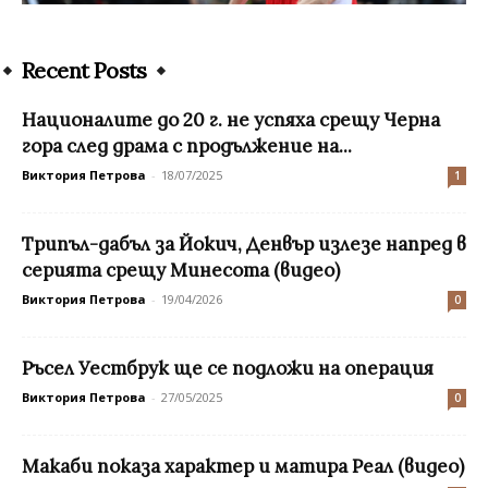
Recent Posts
Националите до 20 г. не успяха срещу Черна
гора след драма с продължение на...
Виктория Петрова
-
18/07/2025
1
Трипъл-дабъл за Йокич, Денвър излезе напред в
серията срещу Минесота (видео)
Виктория Петрова
-
19/04/2026
0
Ръсел Уестбрук ще се подложи на операция
Виктория Петрова
-
27/05/2025
0
Макаби показа характер и матира Реал (видео)