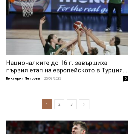
Националките до 16 г. завършиха
първия етап на европейското в Турция...
Виктория Петрова
-
25/08/2025
0
1
2
3