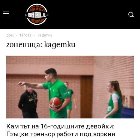
дом
тагове
кадетки
гоненица: кадетки
Кампът на 16-годишните девойки:
Гръцки треньор работи под зоркия