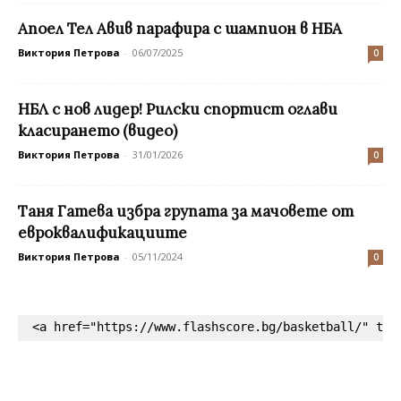
Апоел Тел Авив парафира с шампион в НБА
Виктория Петрова
-
06/07/2025
0
НБЛ с нов лидер! Рилски спортист оглави
класирането (видео)
Виктория Петрова
-
31/01/2026
0
Таня Гатева избра групата за мачовете от
евроквалификациите
Виктория Петрова
-
05/11/2024
0
<a href="https://www.flashscore.bg/basketball/" tar