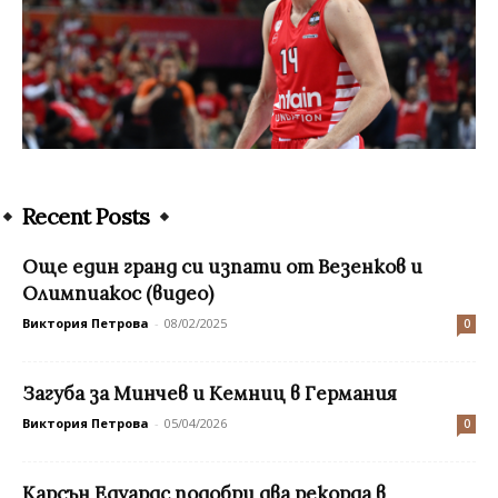
Recent Posts
Още един гранд си изпати от Везенков и
Олимпиакос (видео)
Виктория Петрова
-
08/02/2025
0
Загуба за Минчев и Кемниц в Германия
Виктория Петрова
-
05/04/2026
0
Карсън Едуардс подобри два рекорда в