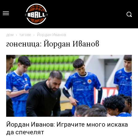
дом
тагове
Йордан Иванов
гоненица: Йордан Иванов
Йордан Иванов: Играчите много искаха
да спечелят