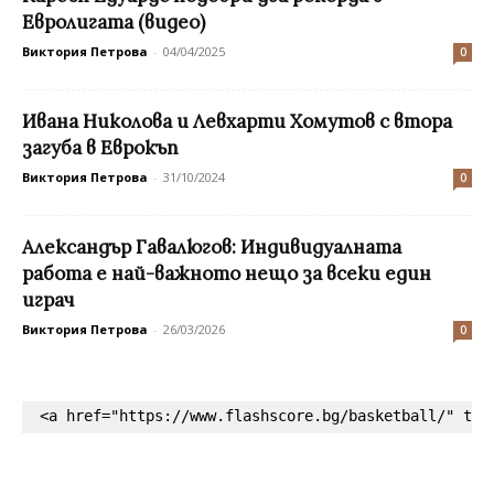
Евролигата (видео)
Виктория Петрова
-
04/04/2025
0
Ивана Николова и Левхарти Хомутов с втора
загуба в Еврокъп
Виктория Петрова
-
31/10/2024
0
Александър Гавалюгов: Индивидуалната
работа е най-важното нещо за всеки един
играч
Виктория Петрова
-
26/03/2026
0
<a href="https://www.flashscore.bg/basketball/" tar