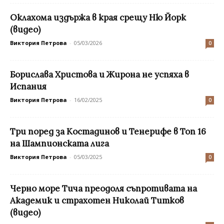
Оклахома издържа в края срещу Ню Йорк
(видео)
Виктория Петрова
-
05/03/2026
0
Борислава Христова и Жирона не успяха в
Испания
Виктория Петрова
-
16/02/2025
0
Три поред за Костадинов и Тенерифе в Топ 16
на Шампионската лига
Виктория Петрова
-
05/03/2025
0
Черно море Тича преодоля съпротивата на
Академик и страхотен Николай Титков
(видео)