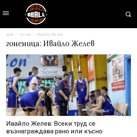
дом
тагове
Ивайло Желев
гоненица: Ивайло Желев
Ивайло Желев: Всеки труд се
възнаграждава рано или късно