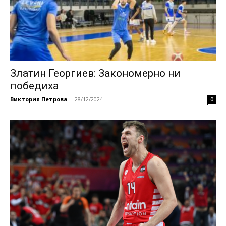
Златин Георгиев: Закономерно ни
победиха
Виктория Петрова
-
28/12/2024
0