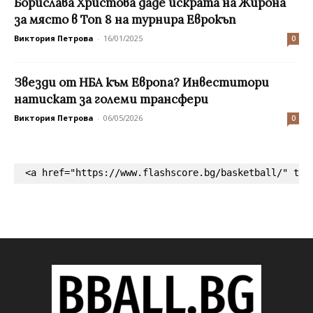
Борислава Христова даде искрата на Жирона
за място в Топ 8 на турнира Еврокъп
Виктория Петрова
-
16/01/2025
0
Звезди от НБА към Европа? Инвеститори
натискат за големи трансфери
Виктория Петрова
-
06/05/2026
0
<a href="https://www.flashscore.bg/basketball/" tar