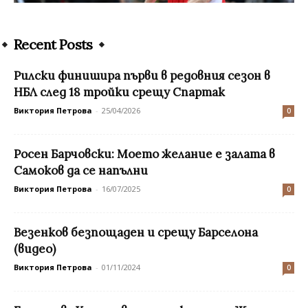
Recent Posts
Рилски финишира първи в редовния сезон в
НБЛ след 18 тройки срещу Спартак
Виктория Петрова
-
25/04/2026
0
Росен Барчовски: Моето желание е залата в
Самоков да се напълни
Виктория Петрова
-
16/07/2025
0
Везенков безпощаден и срещу Барселона
(видео)
Виктория Петрова
-
01/11/2024
0