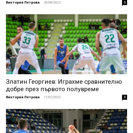
Виктория Петрова
-
28/08/2025
0
Златин Георгиев: Играхме сравнително
добре през първото полувреме
Виктория Петрова
-
11/02/2025
0