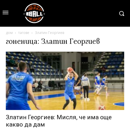
дом
тагове
Златин Георгиев
гоненица: Златин Георгиев
Златин Георгиев: Мисля, че има още
какво да дам