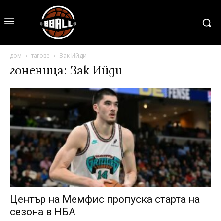
дом
тагове
Зак Ийди
гоненица: Зак Ийди
Център на Мемфис пропуска старта на
сезона в НБА