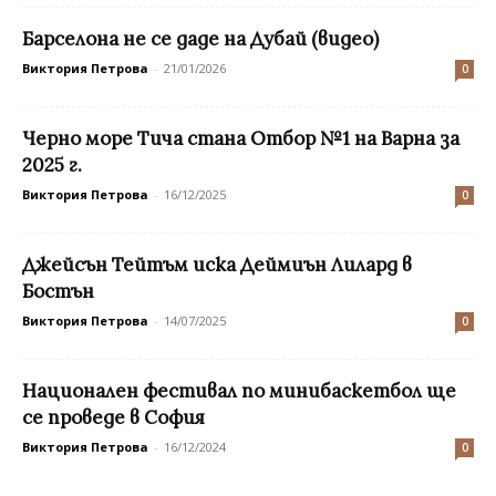
Барселона не се даде на Дубай (видео)
Виктория Петрова
-
21/01/2026
0
Черно море Тича стана Отбор №1 на Варна за
2025 г.
Виктория Петрова
-
16/12/2025
0
Джейсън Тейтъм иска Деймиън Лилард в
Бостън
Виктория Петрова
-
14/07/2025
0
Национален фестивал по минибаскетбол ще
се проведе в София
Виктория Петрова
-
16/12/2024
0