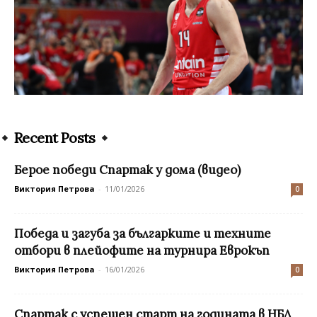
Recent Posts
Берое победи Спартак у дома (видео)
Виктория Петрова
-
11/01/2026
0
Победа и загуба за българките и техните
отбори в плейофите на турнира Еврокъп
Виктория Петрова
-
16/01/2026
0
Спартак с успешен старт на годината в НБЛ