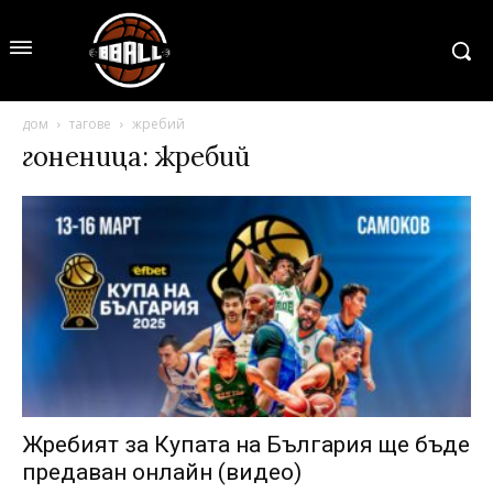
дом
тагове
жребий
гоненица: жребий
Жребият за Купата на България ще бъде
предаван онлайн (видео)