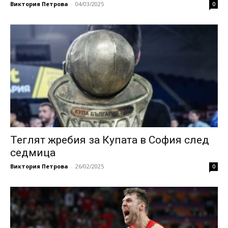
Виктория Петрова
-
04/03/2025
0
Теглят жребия за Купата в София след
седмица
Виктория Петрова
-
26/02/2025
0