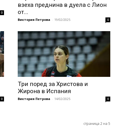
взеха преднина в дуела с Лион
от...
0
Виктория Петрова
-
19/02/2025
0
Три поред за Христова и
Жирона в Испания
Виктория Петрова
-
14/02/2025
0
0
страница 2 на 5