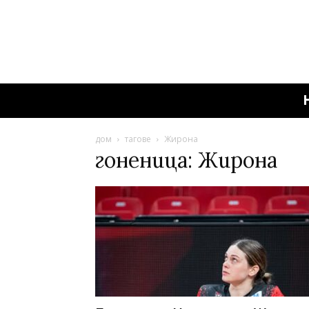
дом
тагове
Жирона
гоненица: Жирона