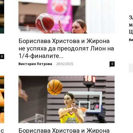
З
м
Ц
Борислава Христова и Жирона
В
не успяха да преодолят Лион на
1/4-финалите...
0
Виктория Петрова
-
28/02/2025
0
 с
Борислава Христова и Жирона