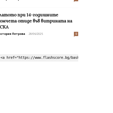
латото при 14-годишните
омчета отиде във витрината на
СКА
иктория Петрова
-
28/06/2025
0
<a href="https://www.flashscore.bg/basketball/" target=