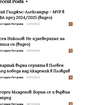
ecent Posts
ай Гилджъс-Александър – MVP в
БА през 2024/2025 (видео)
иктория Петрова
-
22/05/2025
1
сен Николов: Не изневерихме на
тила си (видео)
иктория Петрова
-
05/04/2026
0
партак върна серията в Плевен
лед победа над Академик в Пловдив
иктория Петрова
-
03/05/2025
4
еорги Младенов: Борим се и вървим
апред
иктория Петрова
-
08/12/2024
0