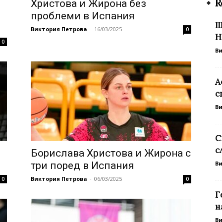
R
Христова и Жирона без
проблеми в Испания
Ш
Виктория Петрова
-
16/03/2025
0
Н
0
В
А
с
В
С
с
Борислава Христова и Жирона с
три поред в Испания
В
Виктория Петрова
-
06/03/2025
0
0
Г
н
В