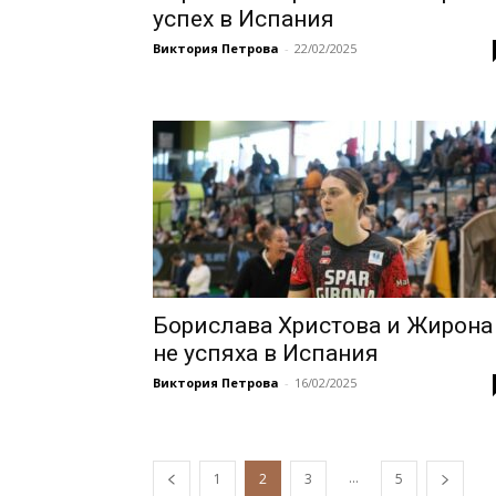
успех в Испания
Виктория Петрова
-
22/02/2025
Борислава Христова и Жирона
не успяха в Испания
Виктория Петрова
-
16/02/2025
...
1
2
3
5