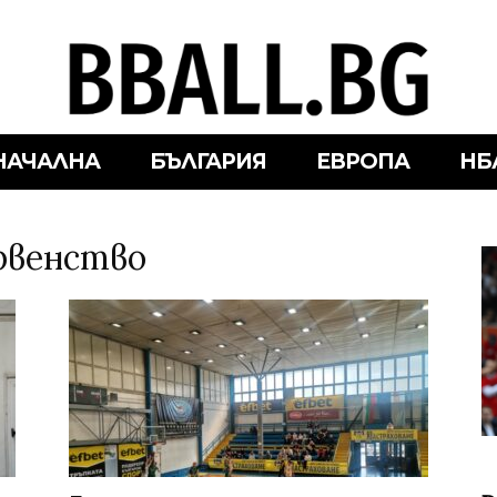
НАЧАЛНА
БЪЛГАРИЯ
ЕВРОПА
НБ
ървенство