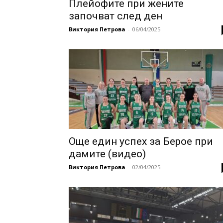
Плейофите при жените
започват след ден
Виктория Петрова
-
06/04/2025
Oще един успех за Берое при
дамите (видео)
Виктория Петрова
-
02/04/2025