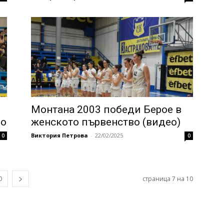
Монтана 2003 победи Берое в
во
женското първенство (видео)
Виктория Петрова
-
22/02/2025
0
0
0
страница 7 на 10