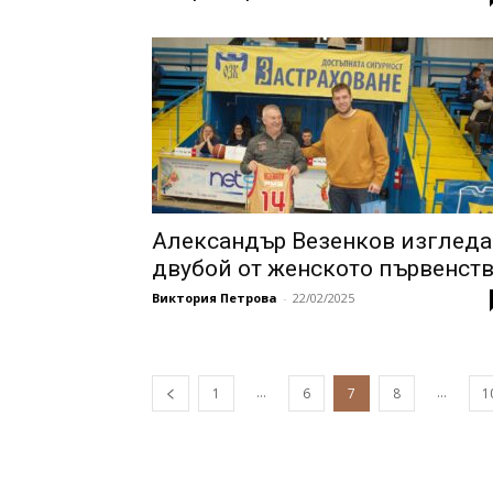
Александър Везенков изгледа
двубой от женското първенст
Виктория Петрова
-
22/02/2025
...
...
1
6
7
8
1