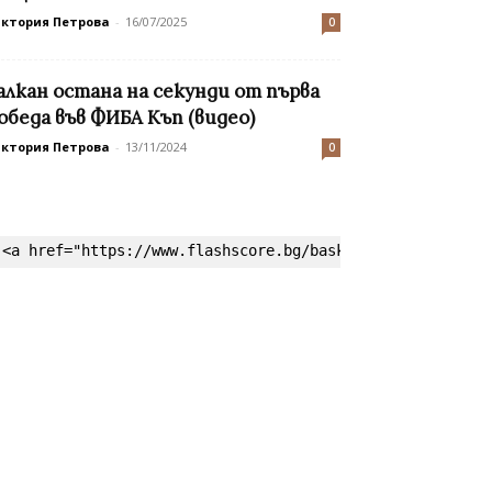
иктория Петрова
-
16/07/2025
0
алкан остана на секунди от първа
обеда във ФИБА Къп (видео)
иктория Петрова
-
13/11/2024
0
<a href="https://www.flashscore.bg/basketball/" target=