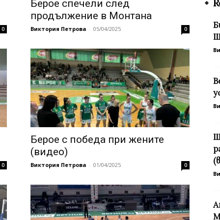
R
Берое спечели след
продължение в Монтана
Б
Виктория Петрова
-
05/04/2025
0
0
Ш
В
В
у
В
Ш
Берое с победа при жените
р
(видео)
(
Виктория Петрова
-
01/04/2025
0
0
В
A
М