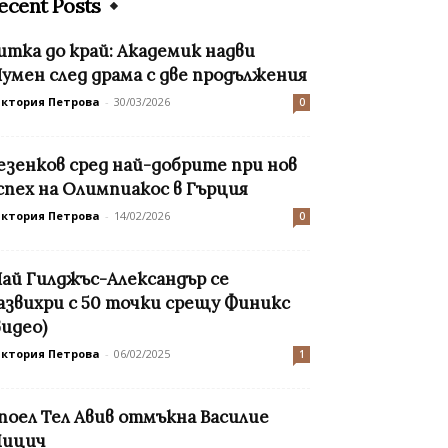
ecent Posts
итка до край: Академик надви
умен след драма с две продължения
иктория Петрова
-
30/03/2026
0
езенков сред най-добрите при нов
спех на Олимпиакос в Гърция
иктория Петрова
-
14/02/2026
0
ай Гилджъс-Александър се
азвихри с 50 точки срещу Финикс
видео)
иктория Петрова
-
06/02/2025
1
поел Тел Авив отмъкна Василие
ицич