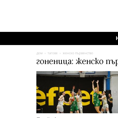
дом
тагове
женско първенство
гоненица: женско п