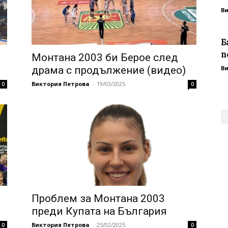
В
Б
п
Монтана 2003 би Берое след
драма с продължение (видео)
В
Виктория Петрова
-
19/03/2025
0
0
Проблем за Монтана 2003
преди Купата на България
Виктория Петрова
-
25/02/2025
0
0