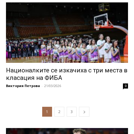
Националките се изкачиха с три места в
класация на ФИБА
Виктория Петрова
-
21/03/2026
0
1
2
3