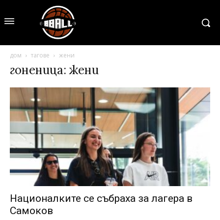
дом
тагове
жени
гоненица: жени
Националките се събраха за лагера в
Самоков