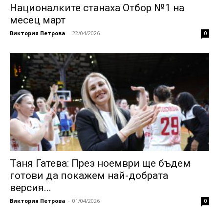
Националките станаха Отбор №1 на
месец март
Виктория Петрова
-
22/04/2026
0
Таня Гатева: През ноември ще бъдем
готови да покажем най-добрата
версия...
Виктория Петрова
-
01/04/2026
0