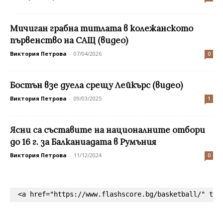
Мичиган грабна титлата в колежанското
първенство на САЩ (видео)
Виктория Петрова
-
07/04/2026
0
Бостън взе дуела срещу Лейкърс (видео)
Виктория Петрова
-
09/03/2025
1
Ясни са съставите на националните отбори
до 16 г. за Балканиадата в Румъния
Виктория Петрова
-
11/12/2024
0
<a href="https://www.flashscore.bg/basketball/" tar