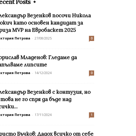
ecent Posts
лександър Везенков посочи Никола
окич като основен кандидат за
риза MVP на Евробаскет 2025
иктория Петрова
-
27/08/2025
0
орислав Младенов: Гледаме да
апълваме липсите
иктория Петрова
-
14/12/2024
0
лександър Везенков с контузия, но
 това не го спря да бъде над
сички...
иктория Петрова
-
17/11/2024
1
ристо Бъчков: Дадох всичко от себе