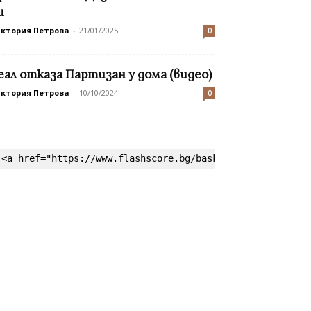
и
иктория Петрова
-
21/01/2025
0
еал отказа Партизан у дома (видео)
иктория Петрова
-
10/10/2024
0
<a href="https://www.flashscore.bg/basketball/" target=