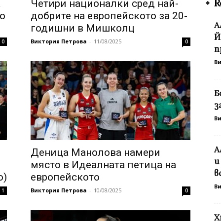
R
а
Четири националки сред най-
о
добрите на европейското за 20-
А
годишни в Мишколц
Й
Виктория Петрова
-
11/08/2025
0
0
п
В
Б
з
В
А
Деница Манолова намери
и
място в Идеалната петица на
в
о)
европейското
В
Виктория Петрова
-
10/08/2025
1
0
Х