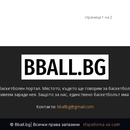
страница 1 на 2
баскетболен портал. Мястото, където ще говорим за баскетбол
ивеем заради нея. Защото за нас, единствено баскетболът има 
Контакти:
bballbg@gmail.com
© Bball.bg| Всички права запазени
|
Изработка на сайт