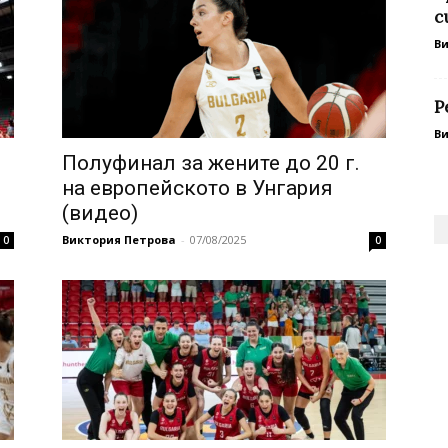
с
В
Р
В
Полуфинал за жените до 20 г.
на европейското в Унгария
(видео)
Виктория Петрова
-
07/08/2025
0
0