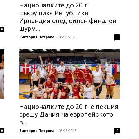
Националките до 20 г.
съкрушиха Република
Ирландия след силен финален
щурм...
0
Виктория Петрова
-
06/08/2025
0
Националките до 20 г. с лекция
я
срещу Дания на европейското
в...
Виктория Петрова
-
03/08/2025
0
0