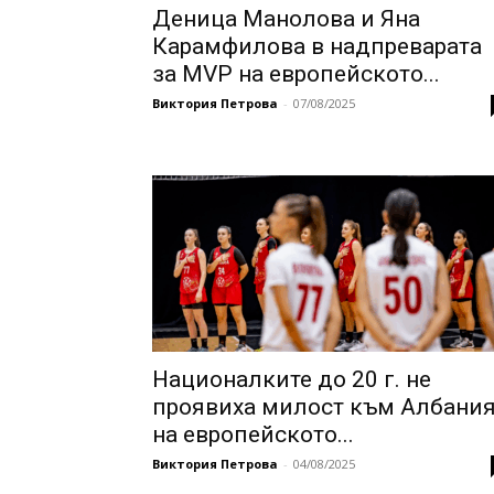
Деница Манолова и Яна
Карамфилова в надпреварата
за MVP на европейското...
Виктория Петрова
-
07/08/2025
Националките до 20 г. не
проявиха милост към Албани
на европейското...
Виктория Петрова
-
04/08/2025