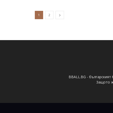
1
2
BBALL.BG - българският 
Защото ж