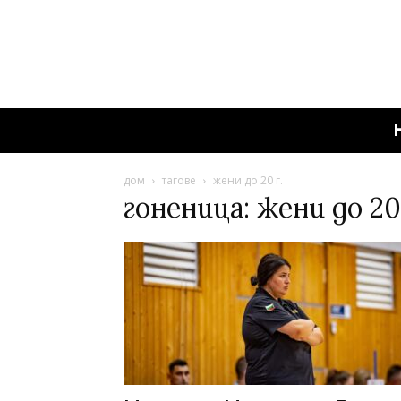
дом
тагове
жени до 20 г.
гоненица: жени до 20 