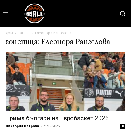
дом
тагове
Елеонора Рангелова
гоненица: Елеонора Рангелова
Трима българи на Евробаскет 2025
Виктория Петрова
-
21/07/2025
0