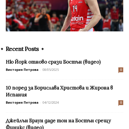
Recent Posts
Ню Йорк отново срази Бостън (видео)
Виктория Петрова
-
08/05/2025
0
10 поред за Борислава Христова и Жирона в
Испания
Виктория Петрова
-
04/12/2024
0
Джейлън Браун даде тон на Бостън срещу
Финикс (видео)