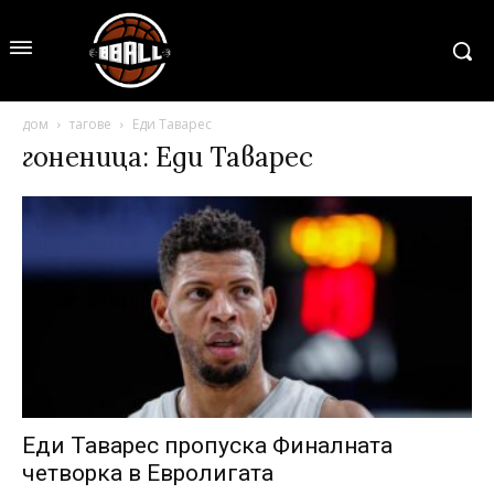
дом
тагове
Еди Таварес
гоненица: Еди Таварес
Еди Таварес пропуска Финалната
четворка в Евролигата