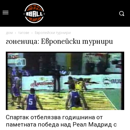
дом
тагове
Европейски турнири
гоненица: Европейски турнири
Спартак отбелязва годишнина от
паметната победа над Реал Мадрид с