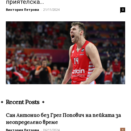
приятелска...
Виктория Петрова
-
21/11/2024
0
Recent Posts
Сан Антонио без Грег Попович на пейката за
неопределено време
Виктория Петрова
-
06/11/2024
1