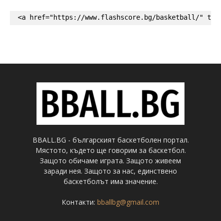
<a href="https://www.flashscore.bg/basketball/" tar
BBALL.BG - българският баскетболен портал.
Мястото, където ще говорим за баскетбол.
Защото обичаме играта. Защото живеем
заради нея. Защото за нас, единствено
баскетболът има значение.
Контакти:
bballbg@gmail.com