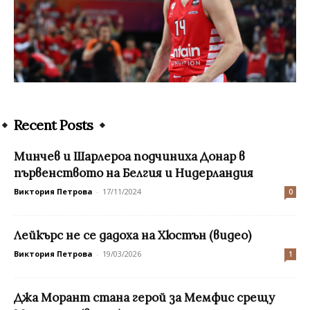
Recent Posts
Минчев и Шарлероа подчиниха Донар в
първенството на Белгия и Нидерландия
Виктория Петрова
-
17/11/2024
0
Лейкърс не се дадоха на Хюстън (видео)
Виктория Петрова
-
19/03/2026
1
Джа Морант стана герой за Мемфис срещу