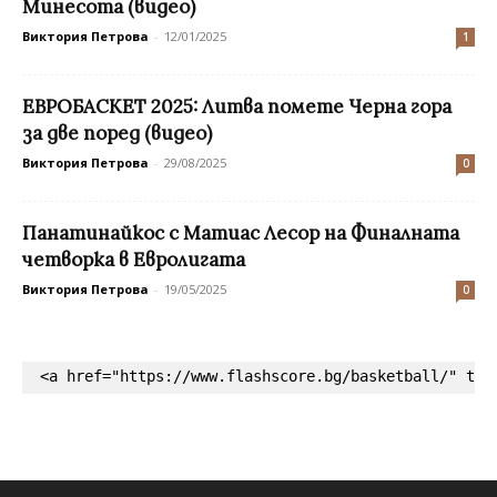
Минесота (видео)
Виктория Петрова
-
12/01/2025
1
ЕВРОБАСКЕТ 2025: Литва помете Черна гора
за две поред (видео)
Виктория Петрова
-
29/08/2025
0
Панатинайкос с Матиас Лесор на Финалната
четворка в Евролигата
Виктория Петрова
-
19/05/2025
0
<a href="https://www.flashscore.bg/basketball/" tar