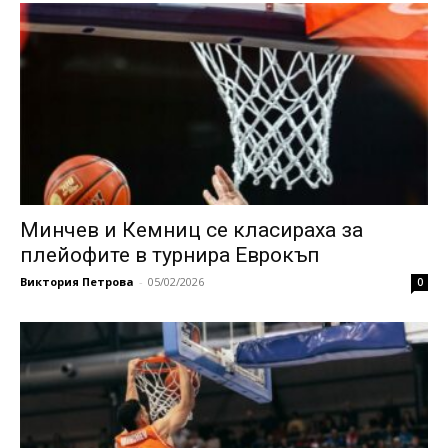
Минчев и Кемниц се класираха за
плейофите в турнира Еврокъп
Виктория Петрова
-
05/02/2026
0