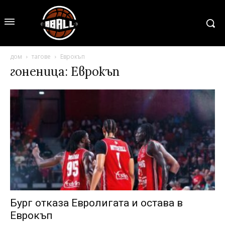
дом
тагове
Еврокъп
гоненица: Еврокъп
Бург отказа Евролигата и остава в
Еврокъп