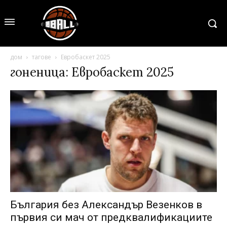
дом
тагове
Евробаскет 2025
гоненица: Евробаскет 2025
България без Александър Везенков в
първия си мач от предквалификациите