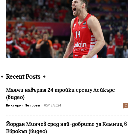
Recent Posts
Маями навъртя 24 тройки срещу Лейкърс
(видео)
Виктория Петрова
-
05/12/2024
2
Йордан Минчев сред най-добрите за Кемниц в
Еврокъп (видео)