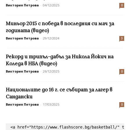
Виктория Петрова
-
04/12/2025
0
Миньор 2015 с победа в последния си мач за
годината (видео)
Виктория Петрова
-
29/12/2024
3
Рекорд и трипъл-дабъл за Никола Йокич на
Коледа в НБА (видео)
Виктория Петрова
-
26/12/2025
0
Националите до 16 г. се събират за лагер в
Сандански
Виктория Петрова
-
17/03/2025
0
<a href="https://www.flashscore.bg/basketball/" tar